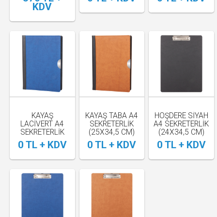
KDV
KAYAŞ
KAYAŞ TABA A4
HOŞDERE SİYAH
LACİVERT A4
SEKRETERLİK
A4 SEKRETERLİK
SEKRETERLİK
(25X34,5 CM)
(24X34,5 CM)
(25X34,5 CM)
0 TL + KDV
0 TL + KDV
0 TL + KDV