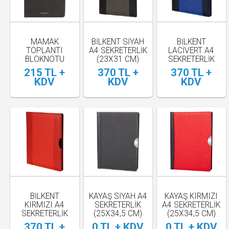
MAMAK
BİLKENT SİYAH
BİLKENT
TOPLANTI
A4 SEKRETERLİK
LACİVERT A4
BLOKNOTU
(23X31 CM)
SEKRETERLİK
(15X21 CM)
(23X31 CM)
215 TL +
370 TL +
370 TL +
KDV
KDV
KDV
BİLKENT
KAYAŞ SİYAH A4
KAYAŞ KIRMIZI
KIRMIZI A4
SEKRETERLİK
A4 SEKRETERLİK
SEKRETERLİK
(25X34,5 CM)
(25X34,5 CM)
(23X31 CM)
370 TL +
0 TL + KDV
0 TL + KDV