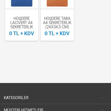
HOŞDERE
HOŞDERE TABA
LACİVERT A4
A4 SEKRETERLİK
SEKRETERLİK
(24X34,5 CM)
(24X34,5 CM)
0 TL + KDV
0 TL + KDV
KATEGORİLER
MÜŞTERİ HİZMETLERİ