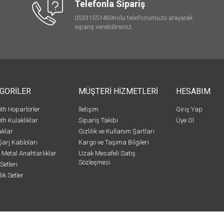
Telefonla Sipariş
05331551469nolu telefonumuzu arayarak
sipariş verebilirsiniz.
GORİLER
MÜŞTERİ HİZMETLERİ
HESABIM
oth Hoparlörler
İletişim
Giriş Yap
th Kulaklıklar
Sipariş Takibi
Üye Ol
klar
Gizlilik ve Kullanım Şartları
Şarj Kabloları
Kargo ve Taşıma Bilgileri
e Metal Anahtarlıklar
Uzak Mesafeli Satış
Sözleşmesi
Setleri
ik Setler