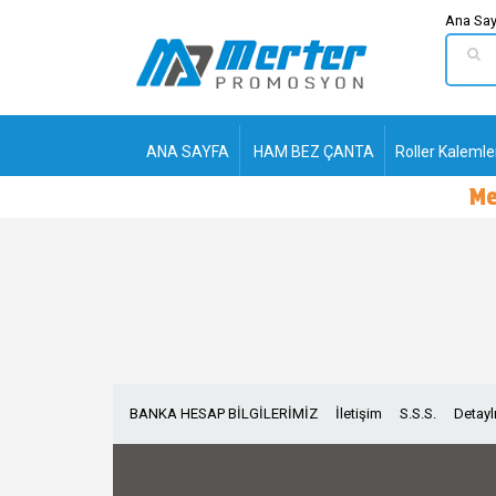
Ana Say
ANA SAYFA
HAM BEZ ÇANTA
Roller Kalemle
Me
BANKA HESAP BİLGİLERİMİZ
İletişim
S.S.S.
Detayl