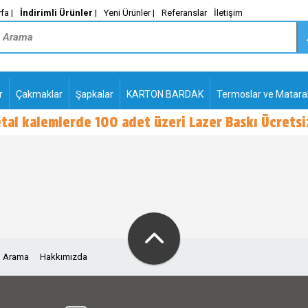
fa |
İndirimli Ürünler
|
Yeni Ürünler |
Referanslar
İletişim
r
Çakmaklar
Şapkalar
KARTON BARDAK
Termoslar ve Matara
tal kalemlerde 100 adet üzeri Lazer Baskı Ücretsiz
PLASTİK TÜKENMEZ
KALEMLER2
ı Arama
Hakkımızda