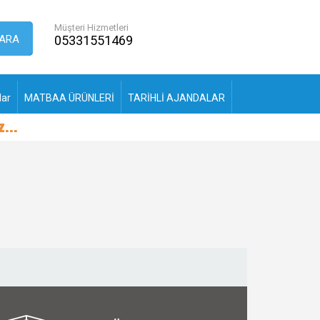
Müşteri Hizmetleri
ARA
05331551469
lar
MATBAA ÜRÜNLERİ
TARİHLİ AJANDALAR
...