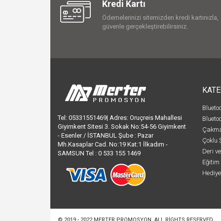
Kredi Kartı
Ödemelerinizi sitemizden kredi kartınızla,
güvenle gerçekleştirebilirsiniz.
KATE
Blueto
Tel: 05331551469| Adres: Oruçreis Mahallesi
Bluetoo
Giyimkent Sitesi 3. Sokak No:54-56 Giyimkent
Çakma
- Esenler / İSTANBUL Şube : Pazar
Çoklu 
Mh.Kasaplar Cad. No:19 Kat:1 İlkadım -
Deri v
SAMSUN Tel : 0 533 155 1469
Eğitim 
Hediyel
© 2019 - 2022
MERTER PROMOSYON
. ALL RIGHTS RESERVED.