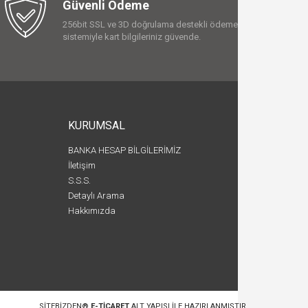
Güvenli Ödeme
256bit SSL ve 3D doğrulama destekli ödeme
sistemiyle kart bilgileriniz güvende.
KURUMSAL
BANKA HESAP BİLGİLERİMİZ
İletişim
S.S.S.
Detaylı Arama
Hakkımızda
SITEBIZDEN®
E-TICARET
ALT YAPISI ILE HAZIRLANMIŞTIR.