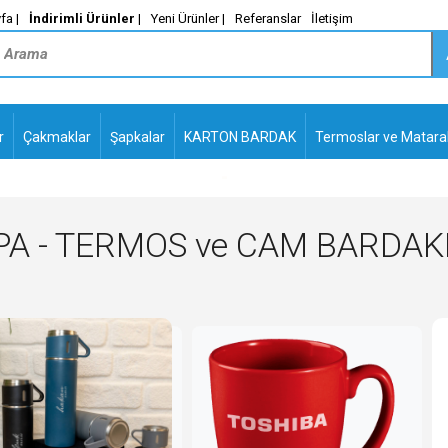
fa |
İndirimli Ürünler
|
Yeni Ürünler |
Referanslar
İletişim
r
Çakmaklar
Şapkalar
KARTON BARDAK
Termoslar ve Matara
-
PLASTİK TÜKENMEZ
KALEMLER2
A - TERMOS ve CAM BARDAKLA