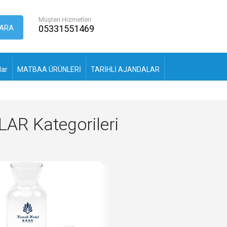
Müşteri Hizmetleri
ARA
05331551469
lar
MATBAA ÜRÜNLERİ
TARİHLİ AJANDALAR
R Kategorileri