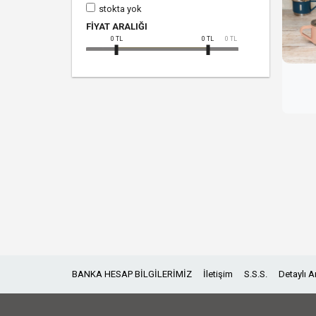
stokta yok
FIYAT ARALIĞI
0
TL
0
TL
0
TL
BANKA HESAP BİLGİLERİMİZ
İletişim
S.S.S.
Detaylı 