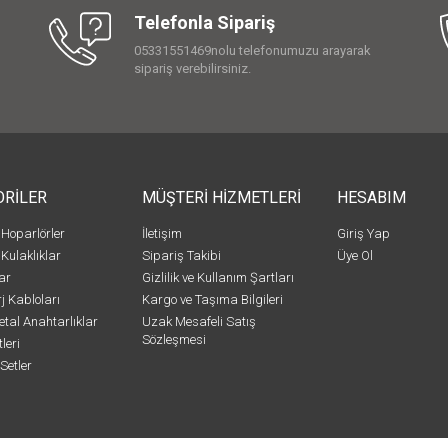
Telefonla Sipariş
05331551469nolu telefonumuzu arayarak
sipariş verebilirsiniz.
ORİLER
MÜŞTERİ HİZMETLERİ
HESABIM
 Hoparlörler
İletişim
Giriş Yap
 Kulaklıklar
Sipariş Takibi
Üye Ol
ar
Gizlilik ve Kullanım Şartları
j Kabloları
Kargo ve Taşıma Bilgileri
etal Anahtarlıklar
Uzak Mesafeli Satış
Sözleşmesi
leri
Setler