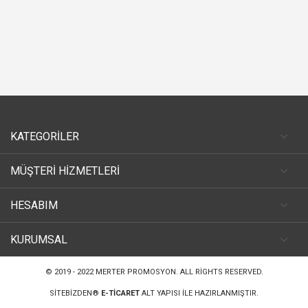
KATEGORİLER
MÜŞTERİ HİZMETLERİ
HESABIM
KURUMSAL
© 2019 - 2022
MERTER PROMOSYON
. ALL RIGHTS RESERVED.
SITEBIZDEN®
E-TICARET
ALT YAPISI ILE HAZIRLANMIŞTIR.