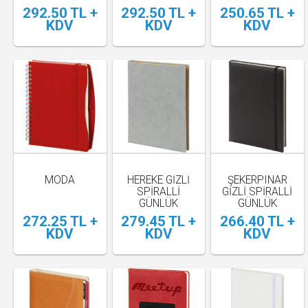
AJANDA
292.50 TL +
292.50 TL +
250.65 TL +
KDV
KDV
KDV
MODA
HEREKE GIZLI
ŞEKERPINAR
SPIRALLI
GIZLI SPIRALLI
GÜNLÜK
GÜNLÜK
AJANDA
AJANDA
272.25 TL +
279.45 TL +
266.40 TL +
KDV
KDV
KDV