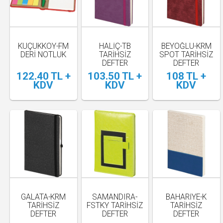
KÜÇÜKKÖY-FM
HALİÇ-TB
BEYOĞLU-KRM
DERİ NOTLUK
TARİHSİZ
SPOT TARİHSİZ
DEFTER
DEFTER
(KUMAŞ)
122.40 TL +
103.50 TL +
108 TL +
KDV
KDV
KDV
GALATA-KRM
SAMANDIRA-
BAHARİYE-K
TARİHSİZ
FSTKY TARİHSİZ
TARİHSİZ
DEFTER
DEFTER
DEFTER