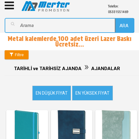
Telefon:
05331551469
ARA
Metal kalemlerde 100 adet üzeri Lazer Baskı
Ücretsiz...
Filtre
»
TARİHLİ ve TARİHSİZ AJANDA
AJANDALAR
EN DÜŞÜK FIYAT
EN YÜKSEK FIYAT