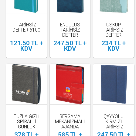
TARIHSIZ
ENDÜLÜS
ÜSKÜP
DEFTER 6100
TARİHSİZ
TARİHSİZ
DEFTER
DEFTER
121.50 TL +
247.50 TL +
234 TL +
KDV
KDV
KDV
TUZLA GİZLİ
BERGAMA
ÇAYYOLU
SPİRALLİ
MEKANİZMALI
KIRMIZI
GÜNLÜK
AJANDA
TARİHSİZ
AJANDA
DEFTER (15X22
378 TL +
585 TL +
247.50 TL +