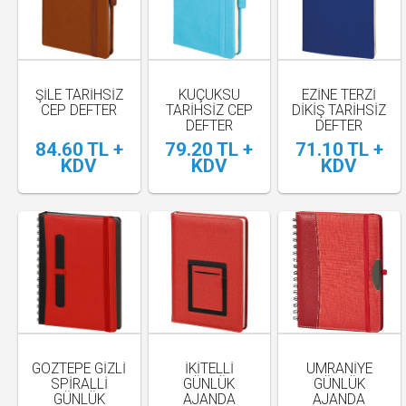
ŞİLE TARİHSİZ
KÜÇÜKSU
EZİNE TERZİ
CEP DEFTER
TARİHSİZ CEP
DİKİŞ TARİHSİZ
DEFTER
DEFTER
84.60 TL +
79.20 TL +
71.10 TL +
KDV
KDV
KDV
GÖZTEPE GİZLİ
İKİTELLİ
ÜMRANIYE
SPİRALLİ
GÜNLÜK
GÜNLÜK
GÜNLÜK
AJANDA
AJANDA