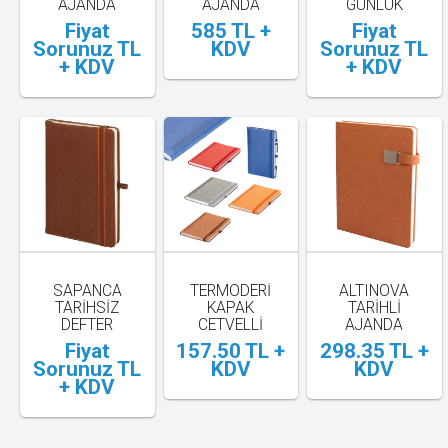
AJANDA
AJANDA
GÜNLÜK
AJANDA
Fiyat
585 TL +
Fiyat
Sorunuz TL
KDV
Sorunuz TL
+ KDV
+ KDV
SAPANCA
TERMODERI
ALTINOVA
TARIHSIZ
KAPAK
TARİHLİ
DEFTER
CETVELLI
AJANDA
DEFTER ( 13 X
Fiyat
157.50 TL +
298.35 TL +
21 CM )
Sorunuz TL
KDV
KDV
+ KDV