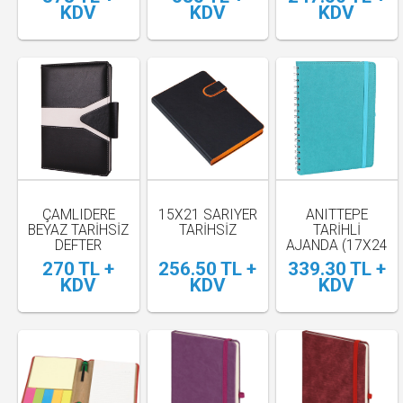
CM)
KDV
KDV
KDV
ÇAMLIDERE
15X21 SARIYER
ANITTEPE
BEYAZ TARİHSİZ
TARİHSİZ
TARİHLİ
DEFTER
AJANDA (17X24
CM)
270 TL +
256.50 TL +
339.30 TL +
KDV
KDV
KDV