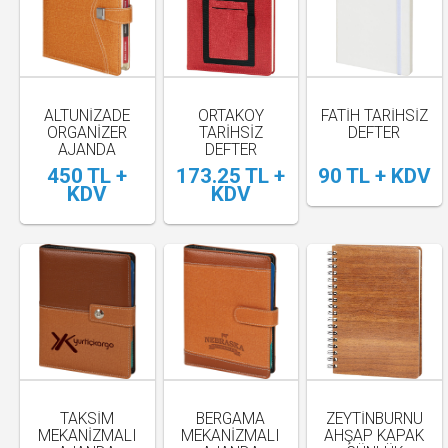
ALTUNIZADE
ORTAKÖY
FATIH TARIHSIZ
ORGANIZER
TARIHSIZ
DEFTER
AJANDA
DEFTER
450 TL +
173.25 TL +
90 TL + KDV
KDV
KDV
TAKSIM
BERGAMA
ZEYTINBURNU
MEKANIZMALI
MEKANIZMALI
AHŞAP KAPAK