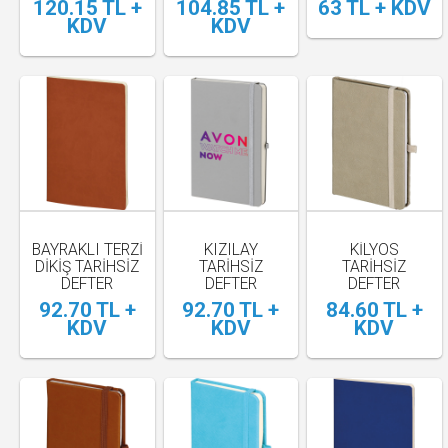
120.15 TL +
104.85 TL +
63 TL + KDV
KDV
KDV
BAYRAKLI TERZİ
KIZILAY
KİLYOS
DİKİŞ TARİHSİZ
TARİHSİZ
TARİHSİZ
DEFTER
DEFTER
DEFTER
92.70 TL +
92.70 TL +
84.60 TL +
KDV
KDV
KDV