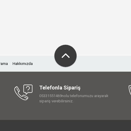
Arama
Hakkımızda
Telefonla Sipariş
05331551469nolu telefonumuzu arayarak
sipariş verebilirsiniz.