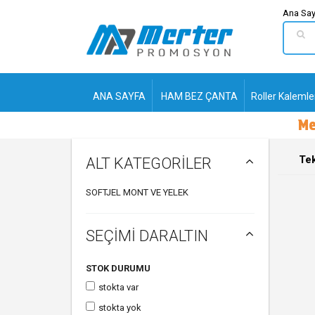
Ana Say
ANA SAYFA
HAM BEZ ÇANTA
Roller Kalemle
Me
Tek
ALT KATEGORİLER
SOFTJEL MONT VE YELEK
SEÇİMİ DARALTIN
STOK DURUMU
stokta var
stokta yok