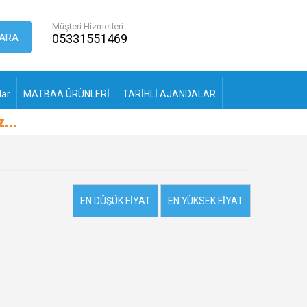
Müşteri Hizmetleri
ARA
05331551469
lar
MATBAA ÜRÜNLERİ
TARİHLİ AJANDALAR
...
EN DÜŞÜK FIYAT
EN YÜKSEK FIYAT