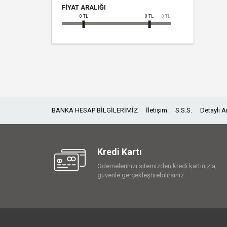
FIYAT ARALIĞI
0
TL
0
TL
0
TL
BANKA HESAP BİLGİLERİMİZ
İletişim
S.S.S.
Detaylı 
Kredi Kartı
Ödemelerinizi sitemizden kredi kartınızla,
güvenle gerçekleştirebilirsiniz.