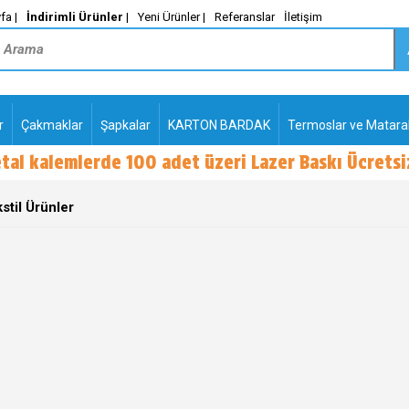
fa |
İndirimli Ürünler
|
Yeni Ürünler |
Referanslar
İletişim
r
Çakmaklar
Şapkalar
KARTON BARDAK
Termoslar ve Matara
tal kalemlerde 100 adet üzeri Lazer Baskı Ücretsiz
PLASTİK TÜKENMEZ
KALEMLER2
stil Ürünler