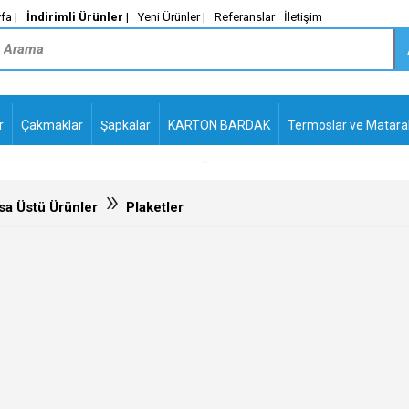
fa |
İndirimli Ürünler
|
Yeni Ürünler |
Referanslar
İletişim
r
Çakmaklar
Şapkalar
KARTON BARDAK
Termoslar ve Matara
-
PLASTİK TÜKENMEZ
KALEMLER2
»
a Üstü Ürünler
Plaketler