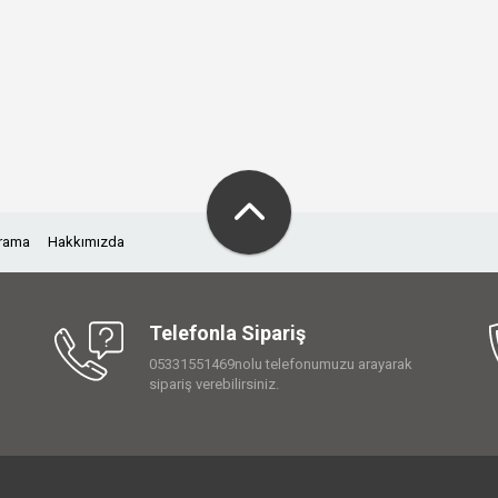
Arama
Hakkımızda
Telefonla Sipariş
05331551469nolu telefonumuzu arayarak
sipariş verebilirsiniz.