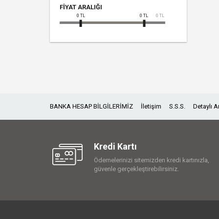
FIYAT ARALIĞI
0
TL
0
TL
0
TL
BANKA HESAP BİLGİLERİMİZ
İletişim
S.S.S.
Detaylı 
Kredi Kartı
Ödemelerinizi sitemizden kredi kartınızla,
güvenle gerçekleştirebilirsiniz.