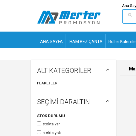
Ana Say
ANA SAYFA
HAM BEZ ÇANTA
Roller Kalemle
Mas
ALT KATEGORİLER
PLAKETLER
SEÇİMİ DARALTIN
STOK DURUMU
stokta var
stokta yok