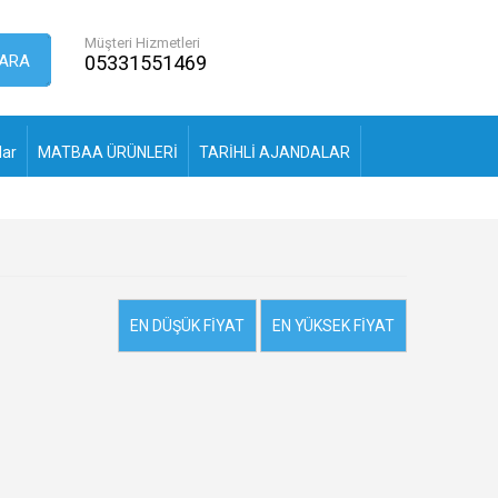
Müşteri Hizmetleri
ARA
05331551469
lar
MATBAA ÜRÜNLERİ
TARİHLİ AJANDALAR
EN DÜŞÜK FIYAT
EN YÜKSEK FIYAT