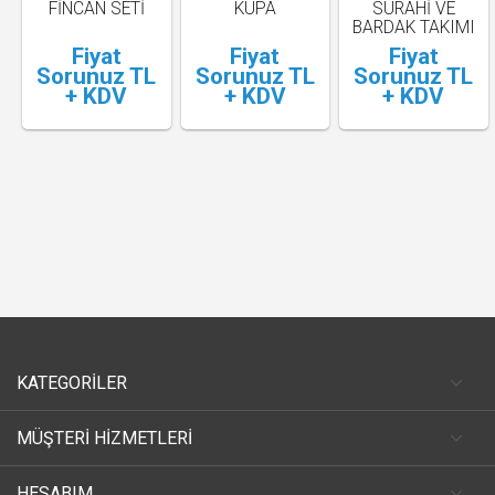
FINCAN SETI
KUPA
SÜRAHI VE
BARDAK TAKIMI
Fiyat
Fiyat
Fiyat
Sorunuz TL
Sorunuz TL
Sorunuz TL
+ KDV
+ KDV
+ KDV
KATEGORİLER
MÜŞTERİ HİZMETLERİ
HESABIM