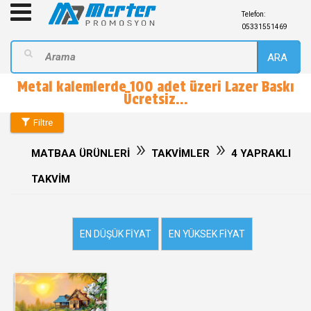
Telefon:
05331551469
ARA
Metal kalemlerde 100 adet üzeri Lazer Baskı
Ücretsiz...
Filtre
»
»
MATBAA ÜRÜNLERİ
TAKVİMLER
4 YAPRAKLI
TAKVİM
EN DÜŞÜK FIYAT
EN YÜKSEK FIYAT