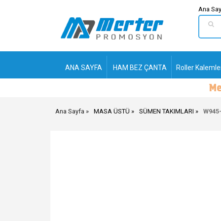
Ana Say
ANA SAYFA
HAM BEZ ÇANTA
Roller Kalemle
Ana Sayfa
MASA ÜSTÜ
SÜMEN TAKIMLARI
W945