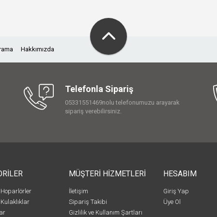
Arama
Hakkımızda
Telefonla Sipariş
05331551469nolu telefonumuzu arayarak
sipariş verebilirsiniz.
ORİLER
MÜŞTERİ HİZMETLERİ
HESABIM
 Hoparlörler
İletişim
Giriş Yap
 Kulaklıklar
Sipariş Takibi
Üye Ol
ar
Gizlilik ve Kullanım Şartları