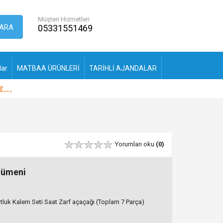
Müşteri Hizmetleri
ARA
05331551469
lar
MATBAA ÜRÜNLERİ
TARİHLİ AJANDALAR
Yorumları oku
(0)
Sümeni
k Kalem Seti Saat Zarf açaçağı (Toplam 7 Parça)