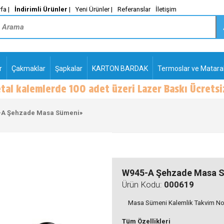
fa |
İndirimli Ürünler
|
Yeni Ürünler |
Referanslar
İletişim
r
Çakmaklar
Şapkalar
KARTON BARDAK
Termoslar ve Matara
-
PLASTİK TÜKENMEZ
KALEMLER2
-A Şehzade Masa Sümeni
»
W945-A Şehzade Masa 
Ürün Kodu:
000619
Masa Sümeni Kalemlik Takvim Notlu
Tüm Özellikleri