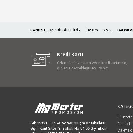
BANKA HESAP BİLGİLERİMİZ
İletişim
S.S.S.
Detaylı 
Kredi Kartı
Ödemelerinizi sitemizden kredi kartınızla,
güvenle gerçekleştirebilirsiniz.
KATEG
Bluetooth
Tel: 05331551469| Adres: Oruçreis Mahallesi
Bluetooth
Giyimkent Sitesi 3. Sokak No:54-56 Giyimkent
Çakmakl