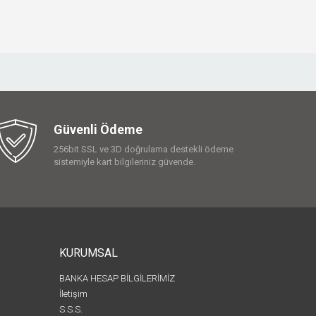
Güvenli Ödeme
256bit SSL ve 3D doğrulama destekli ödeme
sistemiyle kart bilgileriniz güvende.
KURUMSAL
BANKA HESAP BİLGİLERİMİZ
İletişim
S.S.S.