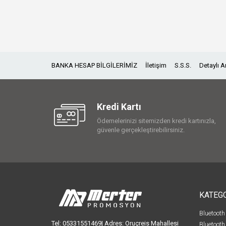
BANKA HESAP BİLGİLERİMİZ
İletişim
S.S.S.
Detaylı 
Kredi Kartı
Ödemelerinizi sitemizden kredi kartınızla,
güvenle gerçekleştirebilirsiniz.
KATEG
Bluetooth
Tel: 05331551469| Adres: Oruçreis Mahallesi
Bluetooth