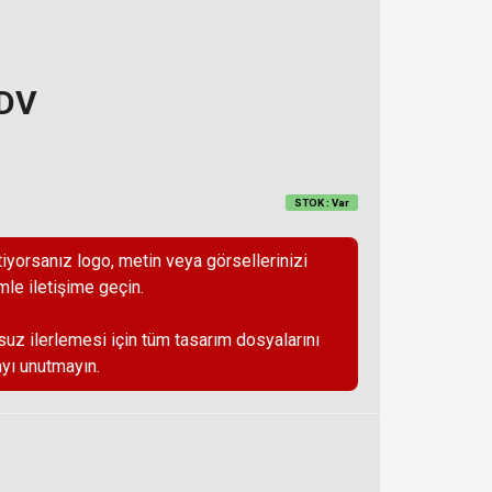
KDV
STOK : Var
iyorsanız logo, metin veya görsellerinizi
mle iletişime geçin.
suz ilerlemesi için tüm tasarım dosyalarını
yı unutmayın.