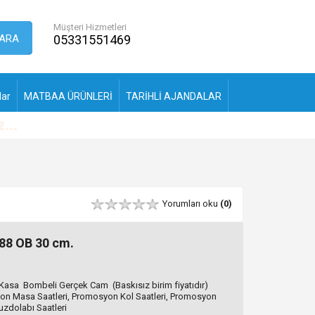
Müşteri Hizmetleri
ARA
05331551469
lar
MATBAA ÜRÜNLERİ
TARİHLİ AJANDALAR
Yorumları oku
(0)
88 OB 30 cm.
asa Bombeli Gerçek Cam (Baskısız birim fiyatıdır)
on Masa Saatleri, Promosyon Kol Saatleri, Promosyon
uzdolabı Saatleri