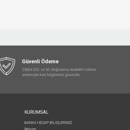
Güvenli Ödeme
256bit SSL ve 3D doğrulama destekli ödeme
sistemiyle kart bilgileriniz güvende.
KURUMSAL
BANKA HESAP BİLGİLERİMİZ
İletişim