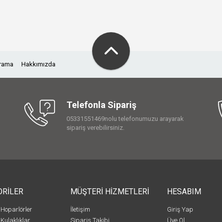
Arama
Hakkımızda
Telefonla Sipariş
05331551469nolu telefonumuzu arayarak
sipariş verebilirsiniz.
ORİLER
MÜŞTERİ HİZMETLERİ
HESABIM
 Hoparlörler
İletişim
Giriş Yap
 Kulaklıklar
Sipariş Takibi
Üye Ol