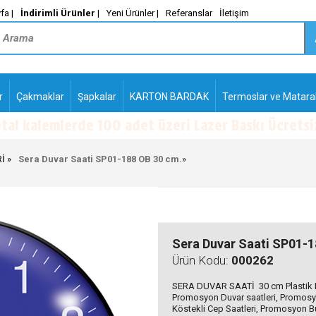
fa |
İndirimli Ürünler
|
Yeni Ürünler |
Referanslar
İletişim
r
Çakmaklar
Şapkalar
KARTON BARDAK
Termoslar ve Matara
-
PLASTİK TÜKENMEZ
KALEMLER2
İ
Sera Duvar Saati SP01-188 OB 30 cm.
»
Sera Duvar Saati SP01-1
Ürün Kodu:
000262
SERA DUVAR SAATİ 30 cm Plastik K
Promosyon Duvar saatleri, Promosy
Köstekli Cep Saatleri, Promosyon B