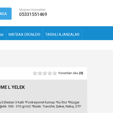
Müşteri Hizmetleri
ARA
05331551469
lar
MATBAA ÜRÜNLERİ
TARİHLİ AJANDALAR
Yorumları oku
(0)
ME L YELEK
5 Elestan 3 Katlı *Fonksiyonel Kumaş *Su İtici *Rüzgar
rlık: 300 - 310 gr/m2 *Baskı: Transfer, Şeker, Nakış, DTF