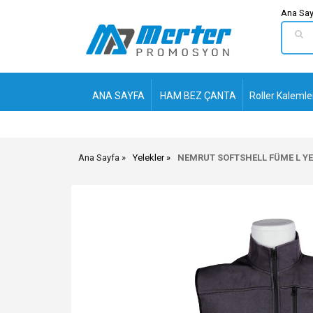
Ana Say
ANA SAYFA
HAM BEZ ÇANTA
Roller Kalemle
Ana Sayfa
Yelekler
NEMRUT SOFTSHELL FÜME L YE