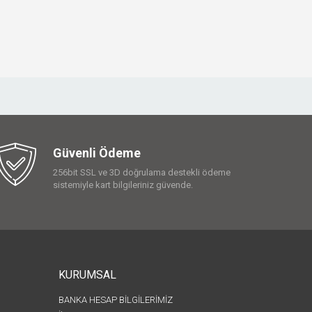
Güvenli Ödeme
256bit SSL ve 3D doğrulama destekli ödeme
sistemiyle kart bilgileriniz güvende.
KURUMSAL
BANKA HESAP BİLGİLERİMİZ