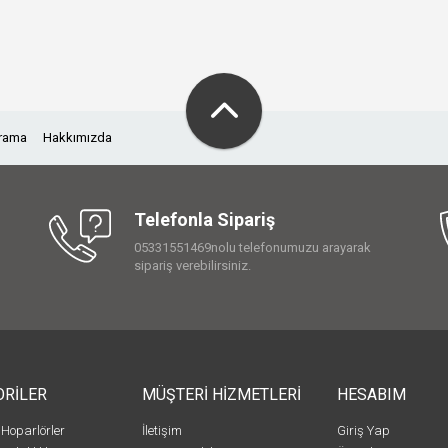
Arama
Hakkımızda
Telefonla Sipariş
05331551469nolu telefonumuzu arayarak
sipariş verebilirsiniz.
ORİLER
MÜŞTERİ HİZMETLERİ
HESABIM
 Hoparlörler
İletişim
Giriş Yap