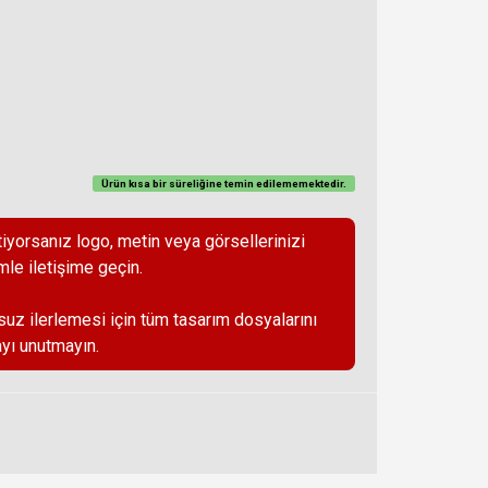
Ürün kısa bir süreliğine temin
edilememektedir
.
iyorsanız logo, metin veya görsellerinizi
mle iletişime geçin.
suz ilerlemesi için tüm tasarım dosyalarını
yı unutmayın.