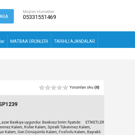
Müşteri Hizmetleri
ARA
05331551469
lar
MATBAA ÜRÜNLERİ
TARİHLİ AJANDALAR
Yorumları oku
(0)
SP1239
zer Baskıya uygundur. Baskısız birim fiyatıdır. ETİKETLER
mez Kalem, Roller Kalem, Spiralli Tükenmez Kalem,
n Kalem, Geri Dönüşümlü Kalem, Fosforlu Kalem, Bayraklı