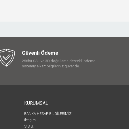
Güvenli Ödeme
256bit SSL ve 3D doğrulama destekli ödeme
sistemiyle kart bilgileriniz güvende.
KURUMSAL
BANKA HESAP BİLGİLERİMİZ
İletişim
S.S.S.