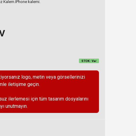
ez Kalem.IPhone kalemi.
DV
STOK : Var
iyorsanız logo, metin veya görsellerinizi
mle iletişime geçin.
suz ilerlemesi için tüm tasarım dosyalarını
yı unutmayın.