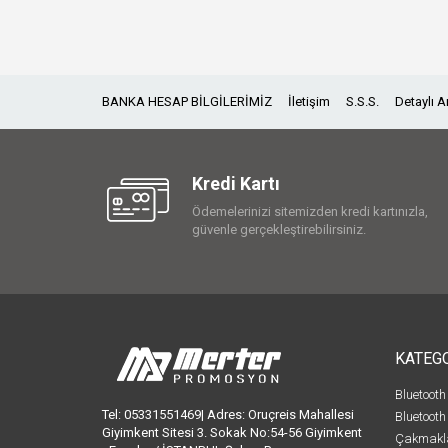
BANKA HESAP BİLGİLERİMİZ
İletişim
S.S.S.
Detaylı 
Kredi Kartı
Ödemelerinizi sitemizden kredi kartınızla,
güvenle gerçekleştirebilirsiniz.
KATEG
Bluetooth
Tel: 05331551469| Adres: Oruçreis Mahallesi
Bluetooth
Giyimkent Sitesi 3. Sokak No:54-56 Giyimkent
Çakmakl