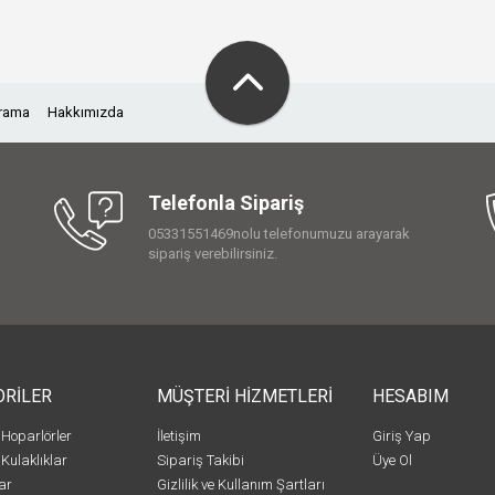
Arama
Hakkımızda
Telefonla Sipariş
05331551469nolu telefonumuzu arayarak
sipariş verebilirsiniz.
ORİLER
MÜŞTERİ HİZMETLERİ
HESABIM
 Hoparlörler
İletişim
Giriş Yap
 Kulaklıklar
Sipariş Takibi
Üye Ol
ar
Gizlilik ve Kullanım Şartları