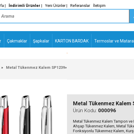
fa |
İndirimli Ürünler
|
Yeni Ürünler |
Referanslar
İletişim
r
Çakmaklar
Şapkalar
KARTON BARDAK
Termoslar ve Matara
-
PLASTİK TÜKENMEZ
KALEMLER2
R
Metal Tükenmez Kalem SP1239
»
Metal Tükenmez Kalem 
Ürün Kodu:
000096
Metal Tükenmez Kalem Tampon ve La
Ahşap Tükenmez Kalem, Metal Tüken
Fonksiyonlu Tükenmez Kalem, Kurşu