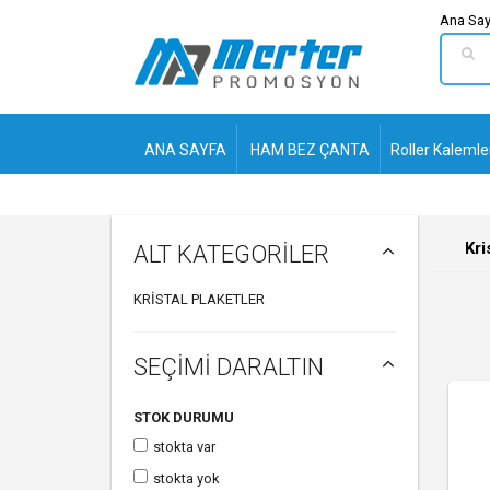
Ana Say
ANA SAYFA
HAM BEZ ÇANTA
Roller Kalemle
Kri
ALT KATEGORİLER
KRISTAL PLAKETLER
SEÇİMİ DARALTIN
STOK DURUMU
stokta var
stokta yok