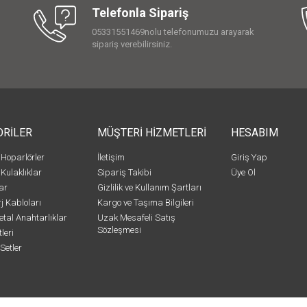
Telefonla Sipariş
05331551469nolu telefonumuzu arayarak
sipariş verebilirsiniz.
ORİLER
MÜŞTERİ HİZMETLERİ
HESABIM
 Hoparlörler
İletişim
Giriş Yap
 Kulaklıklar
Sipariş Takibi
Üye Ol
ar
Gizlilik ve Kullanım Şartları
j Kabloları
Kargo ve Taşıma Bilgileri
etal Anahtarlıklar
Uzak Mesafeli Satış
Sözleşmesi
leri
Setler