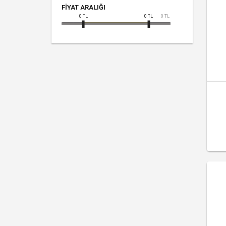
FIYAT ARALIĞI
0
TL
0
TL
0
TL