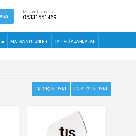
Müşteri Hizmetleri
ARA
05331551469
lar
MATBAA ÜRÜNLERİ
TARİHLİ AJANDALAR
EN DÜŞÜK FIYAT
EN YÜKSEK FIYAT