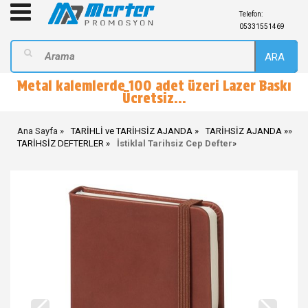
Telefon:
05331551469
ARA
Metal kalemlerde 100 adet üzeri Lazer Baskı
Ücretsiz...
Ana Sayfa
TARİHLİ ve TARİHSİZ AJANDA
TARİHSİZ AJANDA
»
TARİHSİZ DEFTERLER
İstiklal Tarihsiz Cep Defter
»