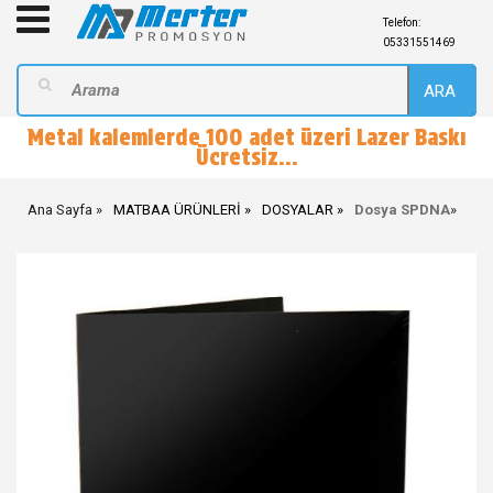
Telefon:
05331551469
ARA
Metal kalemlerde 100 adet üzeri Lazer Baskı
Ücretsiz...
Ana Sayfa
MATBAA ÜRÜNLERİ
DOSYALAR
Dosya SPDNA
»