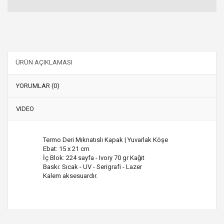
ÜRÜN AÇIKLAMASI
YORUMLAR (0)
VIDEO
Termo Deri Mıknatıslı Kapak | Yuvarlak Köşe
Ebat: 15 x 21 cm
İç Blok: 224 sayfa - Ivory 70 gr Kağıt
Baskı: Sıcak - UV - Serigrafi - Lazer
Kalem aksesuardır.