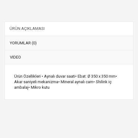
ÜRÜN AÇIKLAMASI
YORUMLAR (0)
VIDEO
Ürün Özellikleri • Aynalı duvar saati• Ebat: Ø 350 x 350 mm•
Akar saniyeli mekanizma• Mineral aynalı cam• Shilink iç
ambalaj• Mikro kutu