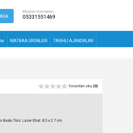
Müşteri Hizmetleri
ARA
05331551469
lar
MATBAA ÜRÜNLERİ
TARİHLİ AJANDALAR
Yorumları oku
(0)
n Baskı Türü: Lazer Ebat: 8.5 x 2.7 cm