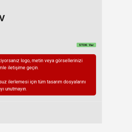
DV
STOK : Var
iyorsanız logo, metin veya görsellerinizi
mle iletişime geçin.
suz ilerlemesi için tüm tasarım dosyalarını
yı unutmayın.