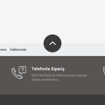
Arama
Hakkımızda
Telefonla Sipariş
05331551469nolu telefonumuzu arayarak
sipariş verebilirsiniz.