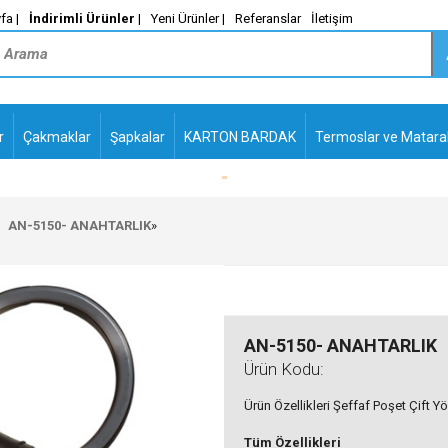
fa |
İndirimli Ürünler
|
Yeni Ürünler |
Referanslar
İletişim
r
Çakmaklar
Şapkalar
KARTON BARDAK
Termoslar ve Matara
Me-
PLASTİK TÜKENMEZ
KALEMLER2
AN-5150- ANAHTARLIK
»
AN-5150- ANAHTARLIK
Ürün Kodu:
Ürün Özellikleri Şeffaf Poşet Çift Yö
Tüm Özellikleri