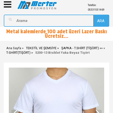
Telefon:
05331551469
ARA
Metal kalemlerde 100 adet üzeri Lazer Baskı
Ücretsiz...
Ana Sayfa
TEKSTİL VE ŞEMSİYE
ŞAPKA - T.SHİRT (TİŞÖRT)
»
»
T-SHİRT(TİŞÖRT)
5200-13 Bisiklet Yaka Beyaz Tişört