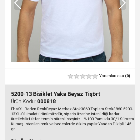
Yorumları oku
(0)
5200-13 Bisiklet Yaka Beyaz Tişört
Ürün Kodu:
000818
EbatXL Beden RenkBeyaz Merkez Stok3860 Toplam Stok3860 5200-
13XL-01 imalat ürünümüzdür, sipariş üzerine istenildiği kadar
üretilebilir.Lütfen termin süresi isteyiniz. %100 Pamuklu 30/1 Süprem
Kumaş İstenilen renk ve bedenlerde dikim yapılır Yandan Dikişli 145
gr.