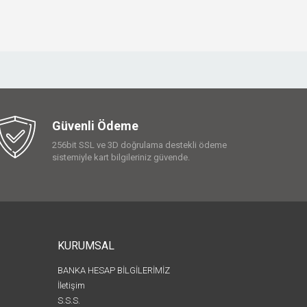
Güvenli Ödeme
256bit SSL ve 3D doğrulama destekli ödeme
sistemiyle kart bilgileriniz güvende.
KURUMSAL
BANKA HESAP BİLGİLERİMİZ
İletişim
S.S.S.