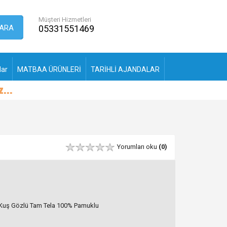
Müşteri Hizmetleri
ARA
05331551469
lar
MATBAA ÜRÜNLERİ
TARİHLİ AJANDALAR
Yorumları oku
(0)
Kuş Gözlü Tam Tela 100% Pamuklu