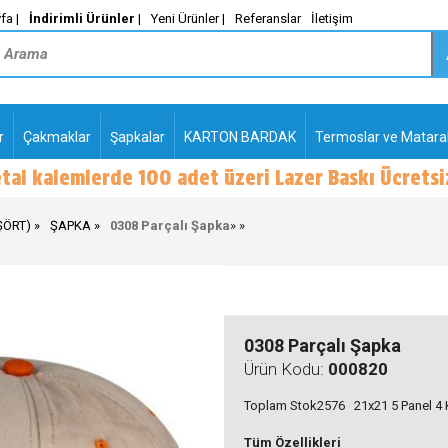
fa |
İndirimli Ürünler
|
Yeni Ürünler |
Referanslar
İletişim
r
Çakmaklar
Şapkalar
KARTON BARDAK
Termoslar ve Matara
-
PLASTİK TÜKENMEZ
KALEMLER2
ŞÖRT)
ŞAPKA
0308 Parçalı Şapka
»
»
0308 Parçalı Şapka
Ürün Kodu:
000820
Toplam Stok2576 21x21 5 Panel 4 
Tüm Özellikleri