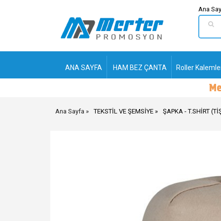
Ana Say
ANA SAYFA
HAM BEZ ÇANTA
Roller Kalemle
Ana Sayfa
TEKSTİL VE ŞEMSİYE
ŞAPKA - T.SHİRT (Tİ