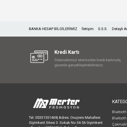
BANKA HESAP BİLGİLERİMİZ
İletişim
S.S.S.
Detaylı 
Kredi Kartı
Ödemelerinizi sitemizden kredi kartınızla,
güvenle gerçekleştirebilirsiniz.
KATEG
Bluetooth
Tel: 05331551469| Adres: Oruçreis Mahallesi
Bluetooth
Giyimkent Sitesi 3. Sokak No:54-56 Giyimkent
Çakmakl