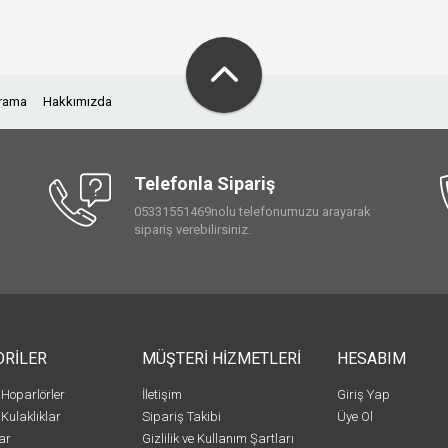
Arama
Hakkımızda
Telefonla Sipariş
05331551469nolu telefonumuzu arayarak
sipariş verebilirsiniz.
ORİLER
MÜŞTERİ HİZMETLERİ
HESABIM
 Hoparlörler
İletişim
Giriş Yap
 Kulaklıklar
Sipariş Takibi
Üye Ol
ar
Gizlilik ve Kullanım Şartları