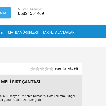
Müşteri Hizmetleri
ARA
05331551469
lar
MATBAA ÜRÜNLERİ
TARİHLİ AJANDALAR
Yorumları oku
(0)
LMELİ SIRT ÇANTASI
ah: 600 Denye *Gri: Keten Kumaş *2 Gözlü *8 mm Sünger
lı Çanta *Baskı: DTF, Serigrafi