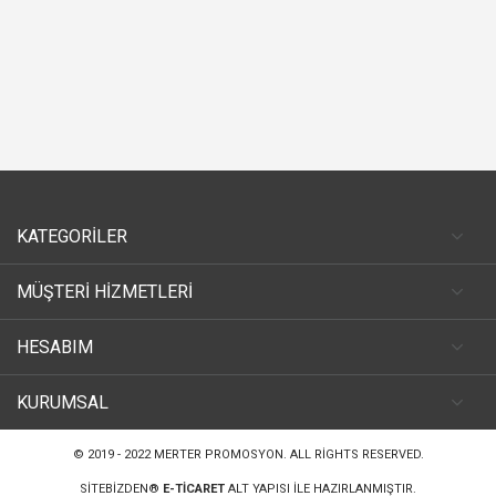
KATEGORİLER
MÜŞTERİ HİZMETLERİ
HESABIM
KURUMSAL
© 2019 - 2022
MERTER PROMOSYON
. ALL RIGHTS RESERVED.
SITEBIZDEN®
E-TICARET
ALT YAPISI ILE HAZIRLANMIŞTIR.