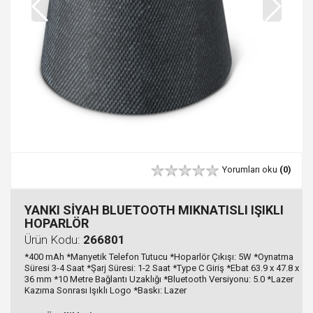
Yorumları oku
(0)
YANKI SİYAH BLUETOOTH MIKNATISLI IŞIKLI
HOPARLÖR
Ürün Kodu:
266801
*400 mAh *Manyetik Telefon Tutucu *Hoparlör Çıkışı: 5W *Oynatma
Süresi 3-4 Saat *Şarj Süresi: 1-2 Saat *Type C Giriş *Ebat 63.9 x 47.8 x
36 mm *10 Metre Bağlantı Uzaklığı *Bluetooth Versiyonu: 5.0 *Lazer
Kazıma Sonrası Işıklı Logo *Baskı: Lazer