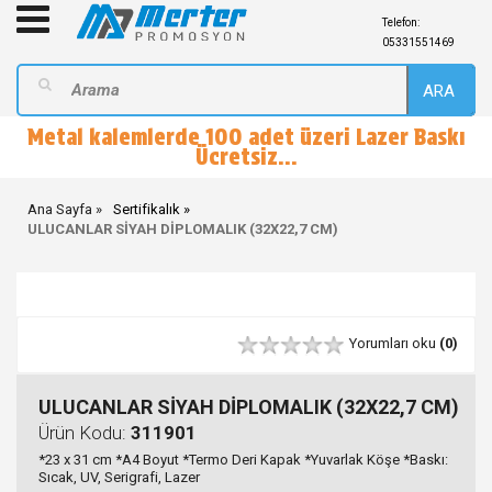
Telefon:
05331551469
ARA
Metal kalemlerde 100 adet üzeri Lazer Baskı
Ücretsiz...
Ana Sayfa
Sertifikalık
ULUCANLAR SİYAH DİPLOMALIK (32X22,7 CM)
Yorumları oku
(0)
ULUCANLAR SİYAH DİPLOMALIK (32X22,7 CM)
Ürün Kodu:
311901
*23 x 31 cm *A4 Boyut *Termo Deri Kapak *Yuvarlak Köşe *Baskı:
Sıcak, UV, Serigrafi, Lazer