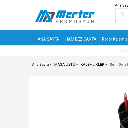
Ana Say
ANA SAYFA
HAM BEZ ÇANTA
Roller Kalemle
Ana Sayfa
MASA ÜSTÜ
KALEMLİKLER
Suni Deri 