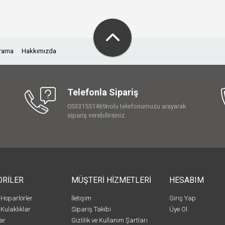
Arama
Hakkımızda
Telefonla Sipariş
05331551469nolu telefonumuzu arayarak
sipariş verebilirsiniz.
ORİLER
MÜŞTERİ HİZMETLERİ
HESABIM
 Hoparlörler
İletişim
Giriş Yap
 Kulaklıklar
Sipariş Takibi
Üye Ol
ar
Gizlilik ve Kullanım Şartları