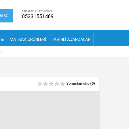
Müşteri Hizmetleri
ARA
05331551469
lar
MATBAA ÜRÜNLERİ
TARİHLİ AJANDALAR
Yorumları oku
(0)