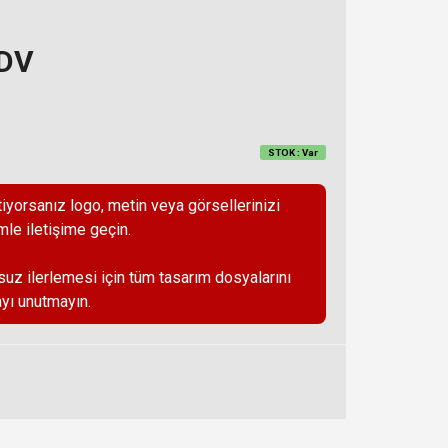
KDV
STOK : Var
iyorsanız logo, metin veya görsellerinizi
mle iletişime geçin.
suz ilerlemesi için tüm tasarım dosyalarını
yı unutmayın.