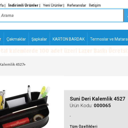
fa |
İndirimli Ürünler
|
Yeni Ürünler |
Referanslar
İletişim
r
Çakmaklar
Şapkalar
KARTON BARDAK
Termoslar ve Matara
-
PLASTİK TÜKENMEZ
KALEMLER2
Kalemlik 4527
»
Suni Deri Kalemlik 4527
Ürün Kodu:
000065
-
Tüm Özellikleri