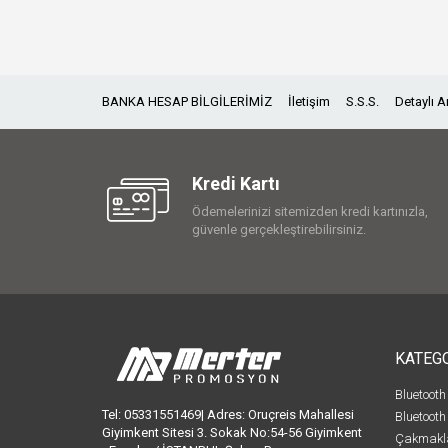
BANKA HESAP BİLGİLERİMİZ
İletişim
S.S.S.
Detaylı 
Kredi Kartı
Ödemelerinizi sitemizden kredi kartınızla,
güvenle gerçekleştirebilirsiniz.
KATEG
Bluetooth
Tel: 05331551469| Adres: Oruçreis Mahallesi
Bluetooth
Giyimkent Sitesi 3. Sokak No:54-56 Giyimkent
Çakmakl