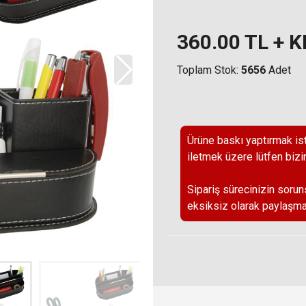
360.00
TL + 
Toplam Stok:
5656
Adet
Ürüne baskı yaptırmak ist
iletmek üzere lütfen bizi
Sipariş sürecinizin sorun
eksiksiz olarak paylaşma