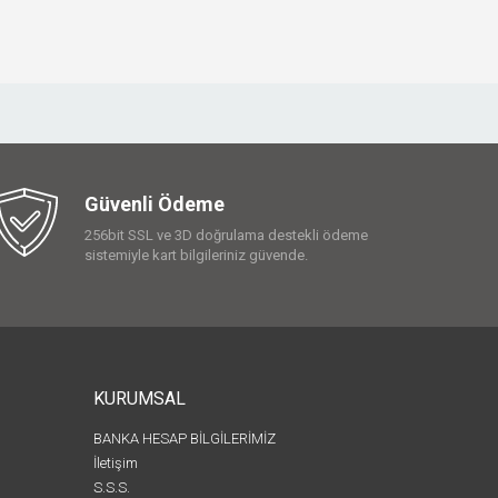
Güvenli Ödeme
256bit SSL ve 3D doğrulama destekli ödeme
sistemiyle kart bilgileriniz güvende.
KURUMSAL
BANKA HESAP BİLGİLERİMİZ
İletişim
S.S.S.