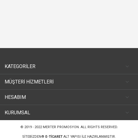
KATEGORİLER
MÜŞTERİ HİZMETLERİ
HESABIM
KURUMSAL
© 2019 - 2022
MERTER PROMOSYON
. ALL RIGHTS RESERVED.
SITEBIZDEN®
E-TICARET
ALT YAPISI ILE HAZIRLANMIŞTIR.