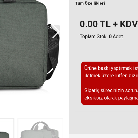
Tüm Özellikleri
0.00
TL + KDV
Toplam Stok:
0
Adet
Ürüne baskı yaptırmak ist
iletmek üzere lütfen bizi
Sipariş sürecinizin sorun
eksiksiz olarak paylaşma