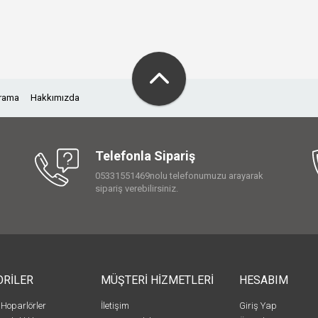
Arama
Hakkımızda
Telefonla Sipariş
05331551469nolu telefonumuzu arayarak
sipariş verebilirsiniz.
ORİLER
MÜŞTERİ HİZMETLERİ
HESABIM
 Hoparlörler
İletişim
Giriş Yap