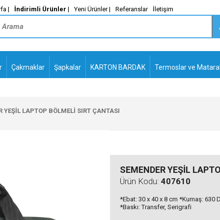
fa |
İndirimli Ürünler
|
Yeni Ürünler |
Referanslar
İletişim
r
Çakmaklar
Şapkalar
KARTON BARDAK
Termoslar ve Matara
-
PLASTİK TÜKENMEZ
KALEMLER2
 YEŞİL LAPTOP BÖLMELİ SIRT ÇANTASI
SEMENDER YEŞİL LAPTO
Ürün Kodu:
407610
*Ebat: 30 x 40 x 8 cm *Kumaş: 630 
*Baskı: Transfer, Serigrafi