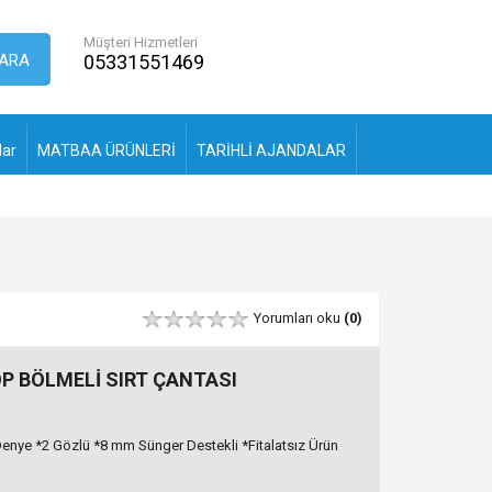
Müşteri Hizmetleri
ARA
05331551469
lar
MATBAA ÜRÜNLERİ
TARİHLİ AJANDALAR
Yorumları oku
(0)
P BÖLMELİ SIRT ÇANTASI
Denye *2 Gözlü *8 mm Sünger Destekli *Fitalatsız Ürün