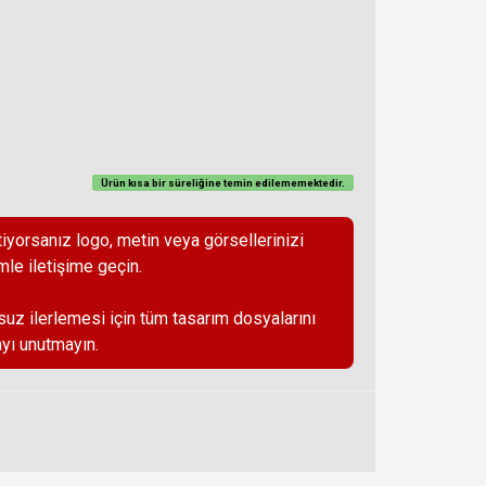
Ürün kısa bir süreliğine temin
edilememektedir
.
iyorsanız logo, metin veya görsellerinizi
mle iletişime geçin.
suz ilerlemesi için tüm tasarım dosyalarını
yı unutmayın.