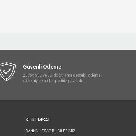
Güvenli Ödeme
256bit SSL ve 3D doğrulama destekli ödeme
sistemiyle kart bilgileriniz güvende.
KURUMSAL
BANKA HESAP BİLGİLERİMİZ