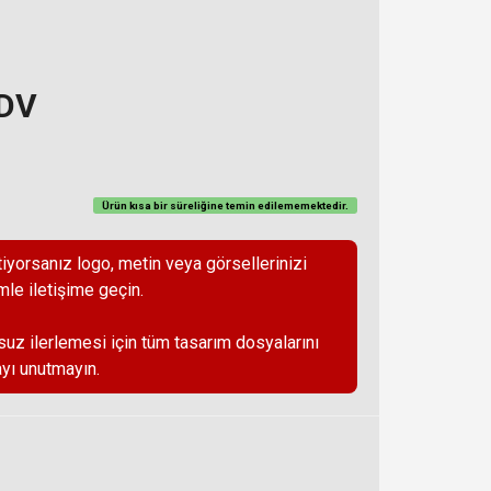
KDV
Ürün kısa bir süreliğine temin
edilememektedir
.
iyorsanız logo, metin veya görsellerinizi
mle iletişime geçin.
suz ilerlemesi için tüm tasarım dosyalarını
yı unutmayın.