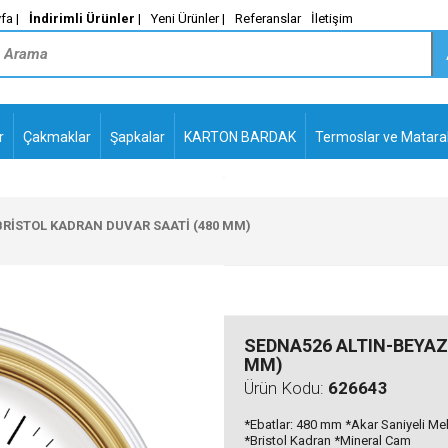
fa |
İndirimli Ürünler
|
Yeni Ürünler |
Referanslar
İletişim
r
Çakmaklar
Şapkalar
KARTON BARDAK
Termoslar ve Matara
-
PLASTİK TÜKENMEZ
KALEMLER2
BRİSTOL KADRAN DUVAR SAATİ (480 MM)
SEDNA526 ALTIN-BEYAZ
MM)
Ürün Kodu:
626643
*Ebatlar: 480 mm *Akar Saniyeli Me
*Bristol Kadran *Mineral Cam