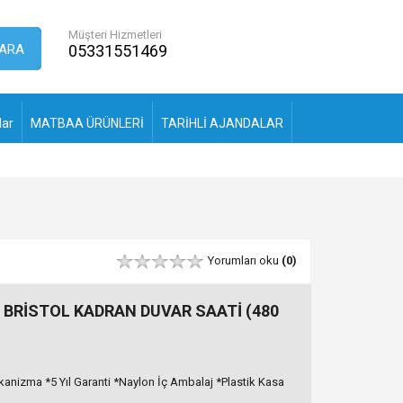
Müşteri Hizmetleri
ARA
05331551469
lar
MATBAA ÜRÜNLERİ
TARİHLİ AJANDALAR
Yorumları oku
(0)
 BRİSTOL KADRAN DUVAR SAATİ (480
kanizma *5 Yıl Garanti *Naylon İç Ambalaj *Plastik Kasa