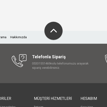
Arama
Hakkımızda
Telefonla Sipariş
05331551469nolu telefonumuzu arayarak
sipariş verebilirsiniz.
ORİLER
MÜŞTERİ HİZMETLERİ
HESABIM