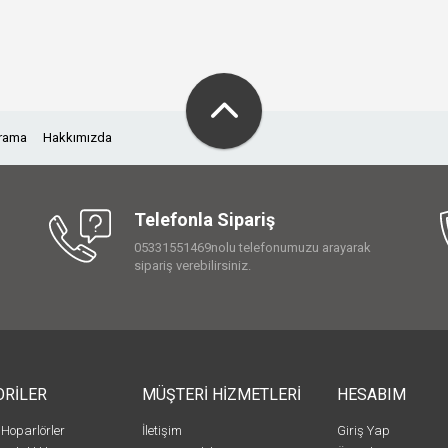
Arama
Hakkımızda
Telefonla Sipariş
05331551469nolu telefonumuzu arayarak
sipariş verebilirsiniz.
ORİLER
MÜŞTERİ HİZMETLERİ
HESABIM
 Hoparlörler
İletişim
Giriş Yap