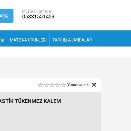
Müşteri Hizmetleri
ARA
05331551469
lar
MATBAA ÜRÜNLERİ
TARİHLİ AJANDALAR
Yorumları oku
(0)
ASTİK TÜKENMEZ KALEM