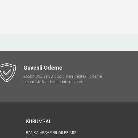
Güvenli Ödeme
256bit SSL ve 3D doğrulama destekli ödeme
sistemiyle kart bilgileriniz güvende.
KURUMSAL
BANKA HESAP BİLGİLERİMİZ