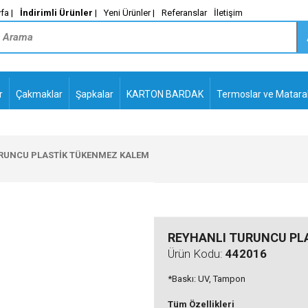
fa |
İndirimli Ürünler
|
Yeni Ürünler |
Referanslar
İletişim
r
Çakmaklar
Şapkalar
KARTON BARDAK
Termoslar ve Matara
-
PLASTİK TÜKENMEZ
KALEMLER2
RUNCU PLASTİK TÜKENMEZ KALEM
REYHANLI TURUNCU PL
Ürün Kodu:
442016
*Baskı: UV, Tampon
Tüm Özellikleri