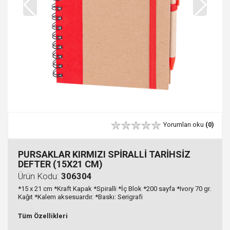
Yorumları oku
(0)
PURSAKLAR KIRMIZI SPİRALLİ TARİHSİZ
DEFTER (15X21 CM)
Ürün Kodu:
306304
*15 x 21 cm *Kraft Kapak *Spiralli *İç Blok *200 sayfa *Ivory 70 gr.
Kağıt *Kalem aksesuardır. *Baskı: Serigrafi
Tüm Özellikleri