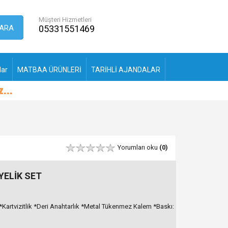
Müşteri Hizmetleri
ARA
05331551469
lar
MATBAA ÜRÜNLERİ
TARİHLİ AJANDALAR
Yorumları oku
(0)
YELİK SET
Kartvizitlik *Deri Anahtarlık *Metal Tükenmez Kalem *Baskı: