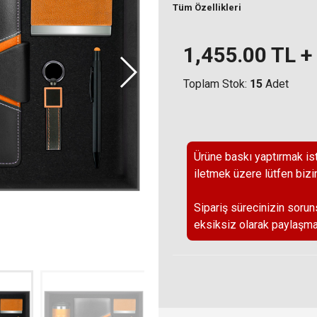
Tüm Özellikleri
1,455.00
TL +
Toplam Stok:
15
Adet
Ürüne baskı yaptırmak ist
iletmek üzere lütfen bizi
Sipariş sürecinizin sorun
eksiksiz olarak paylaşma