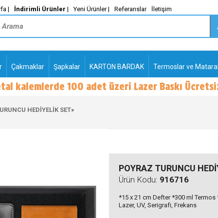
fa |
İndirimli Ürünler
|
Yeni Ürünler |
Referanslar
İletişim
r
Çakmaklar
Şapkalar
KARTON BARDAK
Termoslar ve Matara
-
PLASTİK TÜKENMEZ
KALEMLER2
URUNCU HEDİYELİK SET
»
POYRAZ TURUNCU HEDİ
Ürün Kodu:
916716
*15 x 21 cm Defter *300 ml Termos *
Lazer, UV, Serigrafi, Frekans