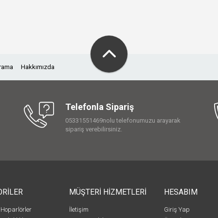
Arama
Hakkımızda
Telefonla Sipariş
05331551469nolu telefonumuzu arayarak
sipariş verebilirsiniz.
ORİLER
MÜŞTERİ HİZMETLERİ
HESABIM
 Hoparlörler
İletişim
Giriş Yap