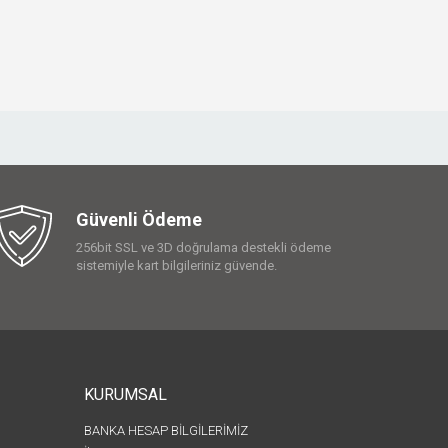
Güvenli Ödeme
256bit SSL ve 3D doğrulama destekli ödeme
sistemiyle kart bilgileriniz güvende.
KURUMSAL
BANKA HESAP BİLGİLERİMİZ