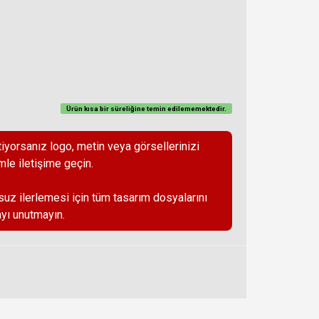
Ürün kısa bir süreliğine temin
edilememektedir
.
iyorsanız logo, metin veya görsellerinizi
mle iletişime geçin.
suz ilerlemesi için tüm tasarım dosyalarını
yı unutmayın.