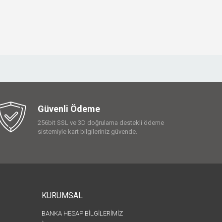
Güvenli Ödeme
256bit SSL ve 3D doğrulama destekli ödeme
sistemiyle kart bilgileriniz güvende.
KURUMSAL
BANKA HESAP BİLGİLERİMİZ