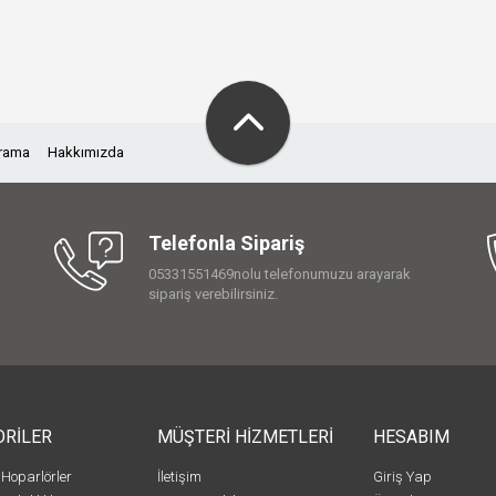
Arama
Hakkımızda
Telefonla Sipariş
05331551469nolu telefonumuzu arayarak
sipariş verebilirsiniz.
ORİLER
MÜŞTERİ HİZMETLERİ
HESABIM
 Hoparlörler
İletişim
Giriş Yap