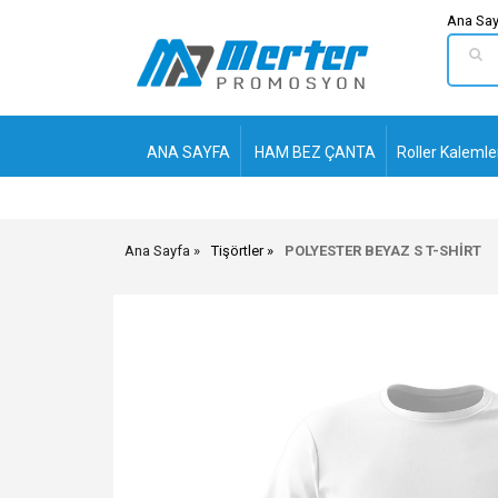
Ana Say
ANA SAYFA
HAM BEZ ÇANTA
Roller Kalemle
Ana Sayfa
Tişörtler
POLYESTER BEYAZ S T-SHİRT