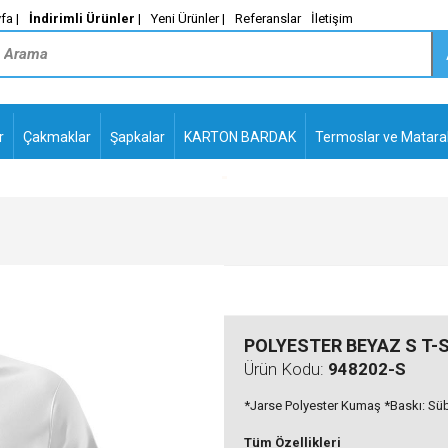
fa |
İndirimli Ürünler
|
Yeni Ürünler |
Referanslar
İletişim
r
Çakmaklar
Şapkalar
KARTON BARDAK
Termoslar ve Matara
-
PLASTİK TÜKENMEZ
KALEMLER2
POLYESTER BEYAZ S T-
Ürün Kodu:
948202-S
*Jarse Polyester Kumaş *Baskı: Sü
Tüm Özellikleri