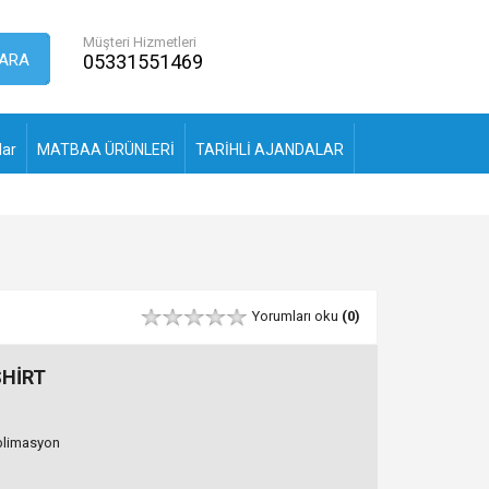
Müşteri Hizmetleri
ARA
05331551469
lar
MATBAA ÜRÜNLERİ
TARİHLİ AJANDALAR
Yorumları oku
(0)
SHİRT
blimasyon