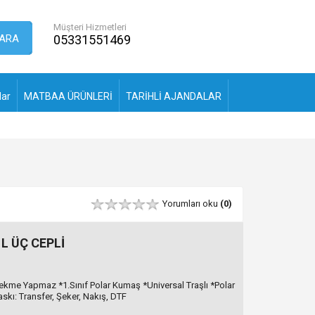
Müşteri Hizmetleri
ARA
05331551469
lar
MATBAA ÜRÜNLERİ
TARİHLİ AJANDALAR
Yorumları oku
(0)
L ÜÇ CEPLİ
ekme Yapmaz *1.Sınıf Polar Kumaş *Universal Traşlı *Polar
skı: Transfer, Şeker, Nakış, DTF