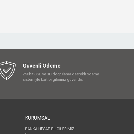
Güvenli Ödeme
256bit SSL ve 3D doğrulama destekli ödeme
sistemiyle kart bilgileriniz güvende.
KURUMSAL
BANKA HESAP BİLGİLERİMİZ