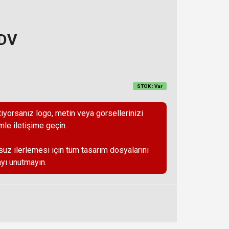
KDV
STOK : Var
iyorsanız logo, metin veya görsellerinizi
mle iletişime geçin.
suz ilerlemesi için tüm tasarım dosyalarını
yı unutmayın.