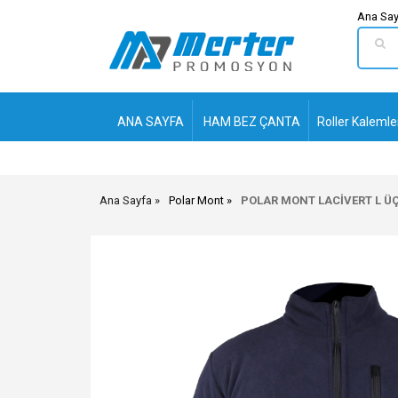
Ana Say
ANA SAYFA
HAM BEZ ÇANTA
Roller Kalemle
Ana Sayfa
Polar Mont
POLAR MONT LACİVERT L ÜÇ