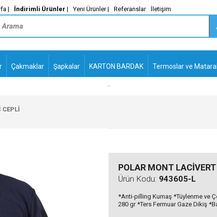
fa |
İndirimli Ürünler
|
Yeni Ürünler |
Referanslar
İletişim
r
Çakmaklar
Şapkalar
KARTON BARDAK
Termoslar ve Matara
M_
PLASTİK TÜKENMEZ
KALEMLER2
 CEPLİ
POLAR MONT LACİVERT 
Ürün Kodu:
943605-L
*Anti-pilling Kumaş *Tüylenme ve Ç
280 gr *Ters Fermuar Gaze Dikiş *Ba