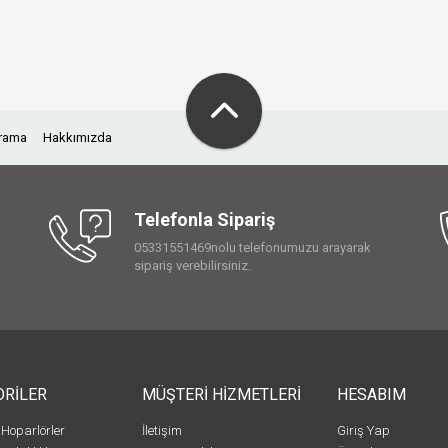
Arama
Hakkımızda
Telefonla Sipariş
05331551469nolu telefonumuzu arayarak
sipariş verebilirsiniz.
ORİLER
MÜŞTERİ HİZMETLERİ
HESABIM
 Hoparlörler
İletişim
Giriş Yap