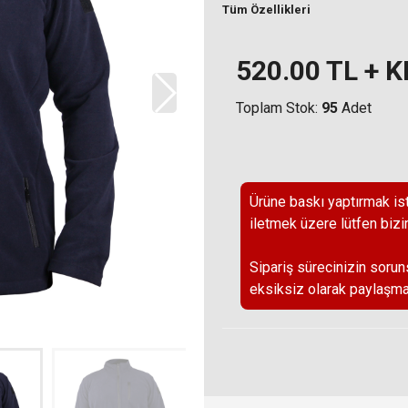
Tüm Özellikleri
520.00
TL + 
Toplam Stok:
95
Adet
Ürüne baskı yaptırmak ist
iletmek üzere lütfen bizi
Sipariş sürecinizin sorun
eksiksiz olarak paylaşma