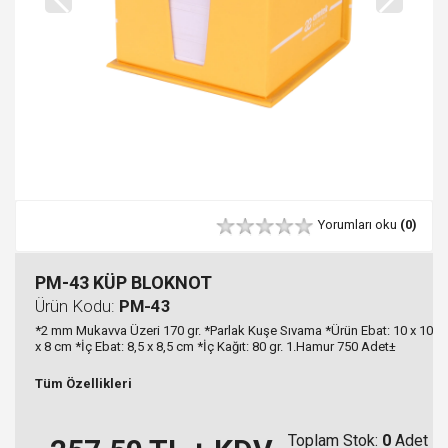
Yorumları oku
(0)
PM-43 KÜP BLOKNOT
Ürün Kodu:
PM-43
*2 mm Mukavva Üzeri 170 gr. *Parlak Kuşe Sıvama *Ürün Ebat: 10 x 10
x 8 cm *İç Ebat: 8,5 x 8,5 cm *İç Kağıt: 80 gr. 1.Hamur 750 Adet±
Tüm Özellikleri
Toplam Stok:
0
Adet