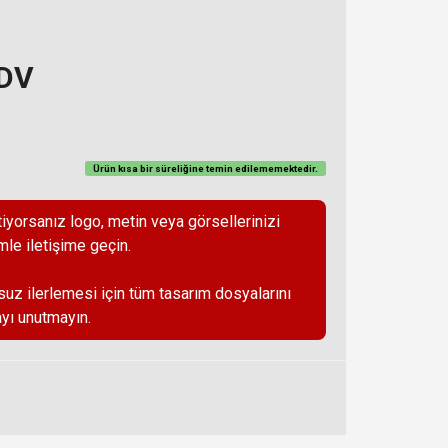
KDV
Ürün kısa bir süreliğine temin
edilememektedir
.
iyorsanız logo, metin veya görsellerinizi
mle iletişime geçin.
suz ilerlemesi için tüm tasarım dosyalarını
yı unutmayın.