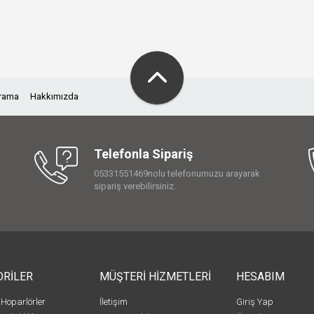
Arama
Hakkımızda
Telefonla Sipariş
05331551469nolu telefonumuzu arayarak
sipariş verebilirsiniz.
ORİLER
MÜŞTERİ HİZMETLERİ
HESABIM
 Hoparlörler
İletişim
Giriş Yap