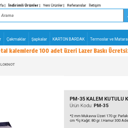
fa |
İndirimli Ürünler
|
Yeni Ürünler |
Referanslar
İletişim
r
Çakmaklar
Şapkalar
KARTON BARDAK
Termoslar ve Matara
-
PLASTİK TÜKENMEZ
KALEMLER2
BLOKNOT
PM-35 KALEM KUTULU 
Ürün Kodu:
PM-35
*2 mm Mukavva Üzeri 170 gr. Parlak 
cm *İç Kağıt: 80 gr. I.Hamur 300 Ad