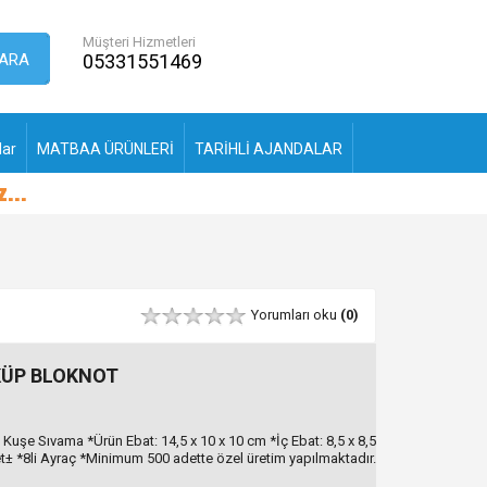
Müşteri Hizmetleri
ARA
05331551469
lar
MATBAA ÜRÜNLERİ
TARİHLİ AJANDALAR
Yorumları oku
(0)
KÜP BLOKNOT
Kuşe Sıvama *Ürün Ebat: 14,5 x 10 x 10 cm *İç Ebat: 8,5 x 8,5
et± *8li Ayraç *Minimum 500 adette özel üretim yapılmaktadır.