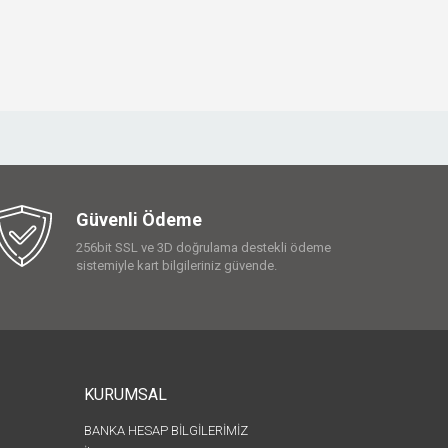
Güvenli Ödeme
256bit SSL ve 3D doğrulama destekli ödeme
sistemiyle kart bilgileriniz güvende.
KURUMSAL
BANKA HESAP BİLGİLERİMİZ