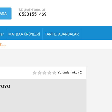
Müşteri Hizmetleri
ARA
05331551469
lar
MATBAA ÜRÜNLERİ
TARİHLİ AJANDALAR
Yorumları oku
(0)
 YOYO