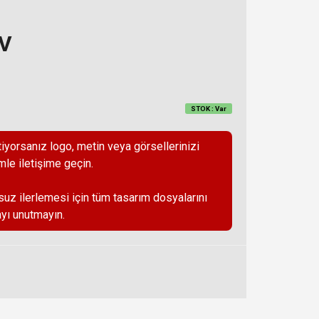
DV
STOK : Var
iyorsanız logo, metin veya görsellerinizi
mle iletişime geçin.
suz ilerlemesi için tüm tasarım dosyalarını
yı unutmayın.