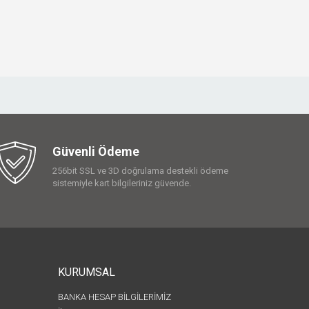
Güvenli Ödeme
256bit SSL ve 3D doğrulama destekli ödeme
sistemiyle kart bilgileriniz güvende.
KURUMSAL
BANKA HESAP BİLGİLERİMİZ