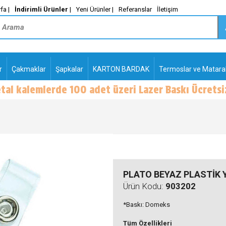
fa |
İndirimli Ürünler
|
Yeni Ürünler |
Referanslar
İletişim
r
Çakmaklar
Şapkalar
KARTON BARDAK
Termoslar ve Matara
-
PLASTİK TÜKENMEZ
KALEMLER2
PLATO BEYAZ PLASTİK
Ürün Kodu:
903202
*Baskı: Domeks
Tüm Özellikleri