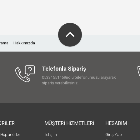
Arama
Hakkımızda
Telefonla Sipariş
05331551469nolu telefonumuzu arayarak
sipariş verebilirsiniz.
ORİLER
MÜŞTERİ HİZMETLERİ
HESABIM
 Hoparlörler
İletişim
Giriş Yap