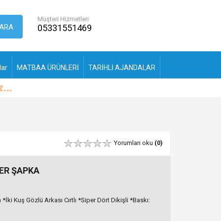
Müşteri Hizmetleri
ARA
05331551469
lar
MATBAA ÜRÜNLERİ
TARİHLİ AJANDALAR
Yorumları oku
(0)
ER ŞAPKA
*İki Kuş Gözlü Arkası Cırtlı *Siper Dört Dikişli *Baskı: