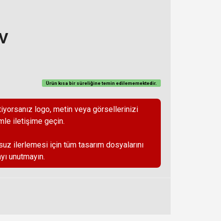
DV
Ürün kısa bir süreliğine temin
edilememektedir
.
iyorsanız logo, metin veya görsellerinizi
mle iletişime geçin.
suz ilerlemesi için tüm tasarım dosyalarını
yı unutmayın.