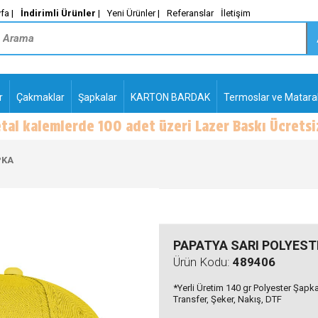
fa |
İndirimli Ürünler
|
Yeni Ürünler |
Referanslar
İletişim
r
Çakmaklar
Şapkalar
KARTON BARDAK
Termoslar ve Matara
-
PLASTİK TÜKENMEZ
KALEMLER2
PKA
PAPATYA SARI POLYEST
Ürün Kodu:
489406
*Yerli Üretim 140 gr Polyester Şapka 
Transfer, Şeker, Nakış, DTF