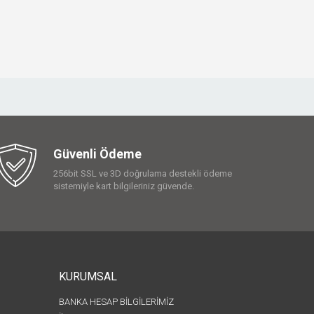
Güvenli Ödeme
256bit SSL ve 3D doğrulama destekli ödeme
sistemiyle kart bilgileriniz güvende.
KURUMSAL
BANKA HESAP BİLGİLERİMİZ