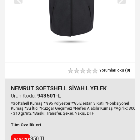
Yorumları oku
(0)
NEMRUT SOFTSHELL SİYAH L YELEK
Ürün Kodu:
943501-L
*Softshell Kumaş *%95 Polyester *%5 Elestan 3 Katlı *Fonksiyonel
Kumaş *Su İtici *Rüzgar Geçirmez *Nefes Alabilir Kumaş *Ağırlık: 300
- 310 gr/m2 *Baskı: Transfer, Şeker, Nakış, DTF
Tüm Özellikleri
850 TL