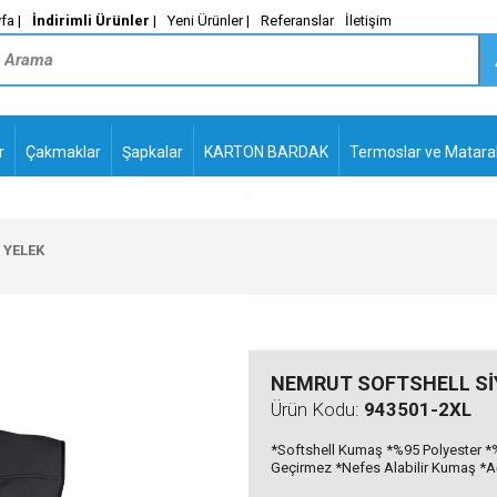
fa |
İndirimli Ürünler
|
Yeni Ürünler |
Referanslar
İletişim
r
Çakmaklar
Şapkalar
KARTON BARDAK
Termoslar ve Matara
-
PLASTİK TÜKENMEZ
KALEMLER2
 YELEK
NEMRUT SOFTSHELL Sİ
Ürün Kodu:
943501-2XL
*Softshell Kumaş *%95 Polyester *%
Geçirmez *Nefes Alabilir Kumaş *Ağı