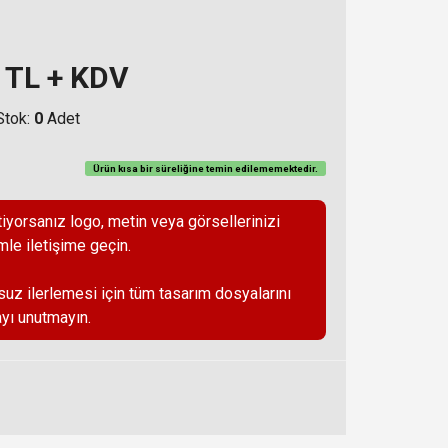
TL + KDV
Stok:
0
Adet
Ürün kısa bir süreliğine temin
edilememektedir
.
iyorsanız logo, metin veya görsellerinizi
mle iletişime geçin.
suz ilerlemesi için tüm tasarım dosyalarını
yı unutmayın.