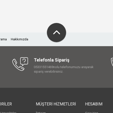
Arama
Hakkımızda
Telefonla Sipariş
05331551469nolu telefonumuzu arayarak
sipariş verebilirsiniz.
ORİLER
MÜŞTERİ HİZMETLERİ
HESABIM