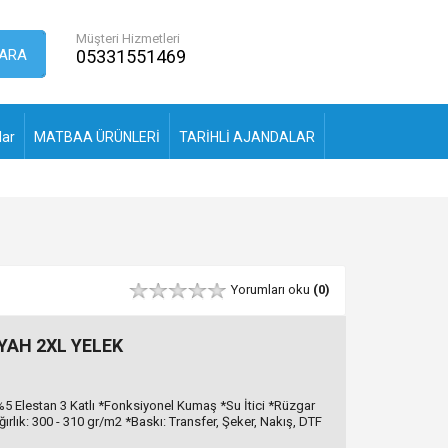
Müşteri Hizmetleri
ARA
05331551469
lar
MATBAA ÜRÜNLERİ
TARİHLİ AJANDALAR
Yorumları oku
(0)
YAH 2XL YELEK
5 Elestan 3 Katlı *Fonksiyonel Kumaş *Su İtici *Rüzgar
rlık: 300 - 310 gr/m2 *Baskı: Transfer, Şeker, Nakış, DTF