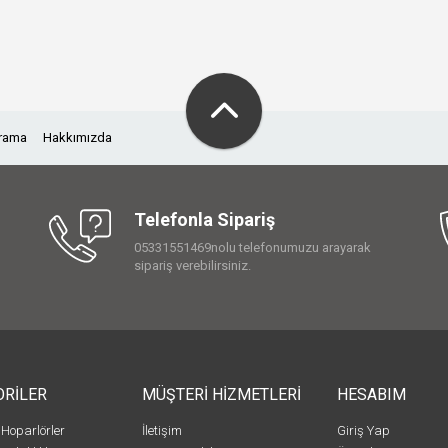
Arama
Hakkımızda
Telefonla Sipariş
05331551469nolu telefonumuzu arayarak
sipariş verebilirsiniz.
ORİLER
MÜŞTERİ HİZMETLERİ
HESABIM
 Hoparlörler
İletişim
Giriş Yap