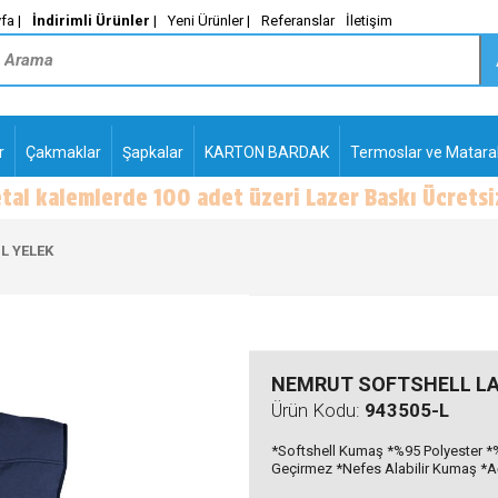
fa |
İndirimli Ürünler
|
Yeni Ürünler |
Referanslar
İletişim
r
Çakmaklar
Şapkalar
KARTON BARDAK
Termoslar ve Matara
-
PLASTİK TÜKENMEZ
KALEMLER2
L YELEK
NEMRUT SOFTSHELL LA
Ürün Kodu:
943505-L
*Softshell Kumaş *%95 Polyester *%
Geçirmez *Nefes Alabilir Kumaş *Ağı