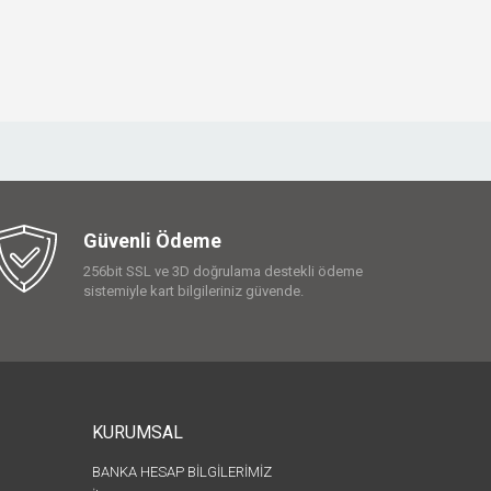
Güvenli Ödeme
256bit SSL ve 3D doğrulama destekli ödeme
sistemiyle kart bilgileriniz güvende.
KURUMSAL
BANKA HESAP BİLGİLERİMİZ