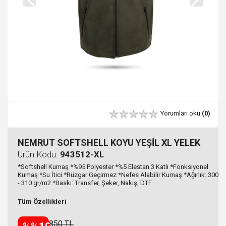
Yorumları oku
(0)
NEMRUT SOFTSHELL KOYU YEŞİL XL YELEK
Ürün Kodu:
943512-XL
*Softshell Kumaş *%95 Polyester *%5 Elestan 3 Katlı *Fonksiyonel
Kumaş *Su İtici *Rüzgar Geçirmez *Nefes Alabilir Kumaş *Ağırlık: 300
- 310 gr/m2 *Baskı: Transfer, Şeker, Nakış, DTF
Tüm Özellikleri
850 TL