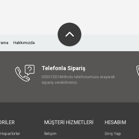
Arama
Hakkımızda
Telefonla Sipariş
05331551469nolu telefonumuzu arayarak
sipariş verebilirsiniz.
ORİLER
MÜŞTERİ HİZMETLERİ
HESABIM
 Hoparlörler
İletişim
Giriş Yap