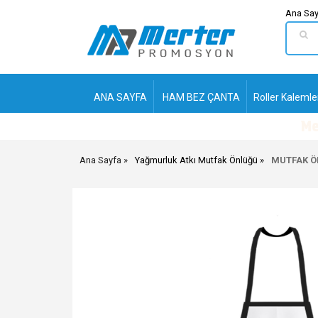
Ana Say
ANA SAYFA
HAM BEZ ÇANTA
Roller Kalemle
Ana Sayfa
Yağmurluk Atkı Mutfak Önlüğü
MUTFAK 