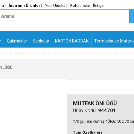
fa |
İndirimli Ürünler
|
Yeni Ürünler |
Referanslar
İletişim
r
Çakmaklar
Şapkalar
KARTON BARDAK
Termoslar ve Matara
-
PLASTİK TÜKENMEZ
KALEMLER2
ÖNLÜĞÜ
MUTFAK ÖNLÜĞÜ
Ürün Kodu:
944701
*70 gr. Tela Kumaş *Ölçü: 50 x 70 c
Tüm Özellikleri