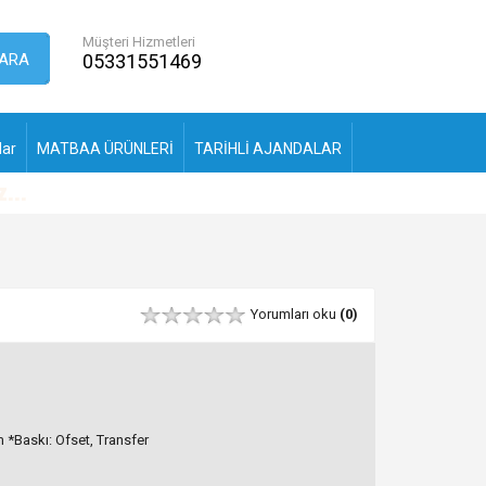
Müşteri Hizmetleri
ARA
05331551469
lar
MATBAA ÜRÜNLERİ
TARİHLİ AJANDALAR
Yorumları oku
(0)
m *Baskı: Ofset, Transfer