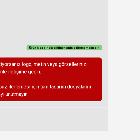
Ürün kısa bir süreliğine temin
edilememektedir
.
iyorsanız logo, metin veya görsellerinizi
mle iletişime geçin.
suz ilerlemesi için tüm tasarım dosyalarını
yı unutmayın.