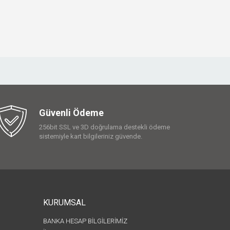
Güvenli Ödeme
256bit SSL ve 3D doğrulama destekli ödeme
sistemiyle kart bilgileriniz güvende.
KURUMSAL
BANKA HESAP BİLGİLERİMİZ