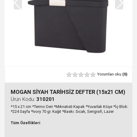
Yorumları oku
(0)
MOGAN SİYAH TARİHSİZ DEFTER (15x21 CM)
Ürün Kodu:
310201
*15 x 21 cm *Termo Deri *Mıknatıslı Kapak *Yuvarlak Köşe *İç Blok:
*224 Sayfa *Ivory 70 gr. Kağıt *Baskı: Sıcak, Serigrafi, Lazer
Tüm Özellikleri