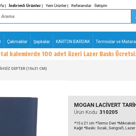
fa |
İndirimli Ürünler
|
Yeni Ürünler |
Referanslar
İletişim
r
Çakmaklar
Şapkalar
KARTON BARDAK
Termoslar ve Matara
-
PLASTİK TÜKENMEZ
KALEMLER2
HSİZ DEFTER (15x21 CM)
MOGAN LACİVERT TARİH
Ürün Kodu:
310205
*15 x 21 cm *Termo Deri *Mıknatıslı
Kağıt *Baskı: Sıcak, Serigrafi, Lazer