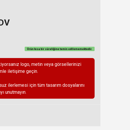
KDV
Ürün kısa bir süreliğine temin
edilememektedir
.
iyorsanız logo, metin veya görsellerinizi
mle iletişime geçin.
suz ilerlemesi için tüm tasarım dosyalarını
yı unutmayın.