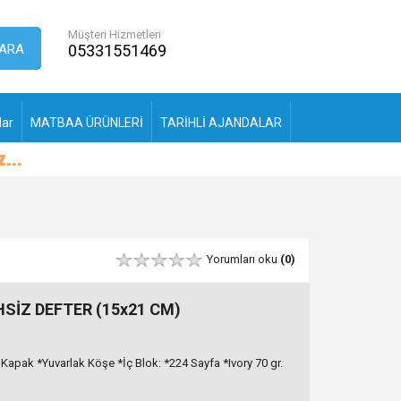
Müşteri Hizmetleri
ARA
05331551469
lar
MATBAA ÜRÜNLERİ
TARİHLİ AJANDALAR
Yorumları oku
(0)
SİZ DEFTER (15x21 CM)
 Kapak *Yuvarlak Köşe *İç Blok: *224 Sayfa *Ivory 70 gr.