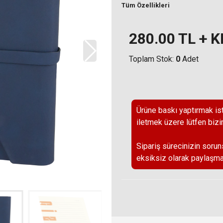
Tüm Özellikleri
280.00
TL + 
Toplam Stok:
0
Adet
Ürüne baskı yaptırmak ist
iletmek üzere lütfen bizi
Sipariş sürecinizin sorun
eksiksiz olarak paylaşma