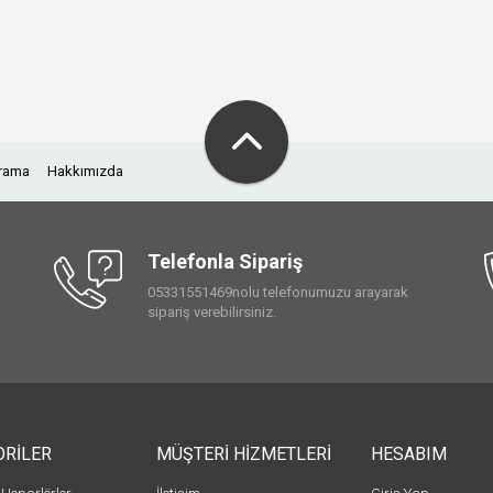
Arama
Hakkımızda
Telefonla Sipariş
05331551469nolu telefonumuzu arayarak
sipariş verebilirsiniz.
ORİLER
MÜŞTERİ HİZMETLERİ
HESABIM