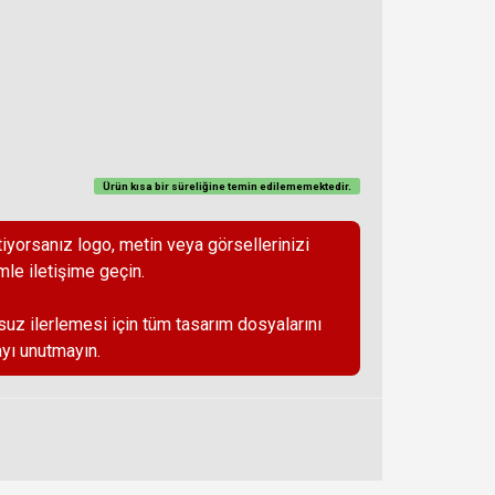
Ürün kısa bir süreliğine temin
edilememektedir
.
iyorsanız logo, metin veya görsellerinizi
mle iletişime geçin.
suz ilerlemesi için tüm tasarım dosyalarını
yı unutmayın.