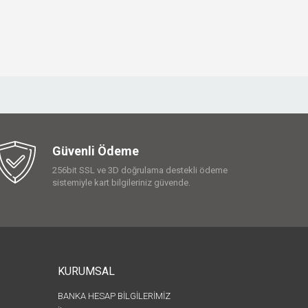
Güvenli Ödeme
256bit SSL ve 3D doğrulama destekli ödeme
sistemiyle kart bilgileriniz güvende.
KURUMSAL
BANKA HESAP BİLGİLERİMİZ