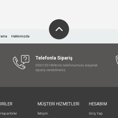
Arama
Hakkımızda
Telefonla Sipariş
05331551469nolu telefonumuzu arayarak
sipariş verebilirsiniz.
ORİLER
MÜŞTERİ HİZMETLERİ
HESABIM
 Hoparlörler
İletişim
Giriş Yap