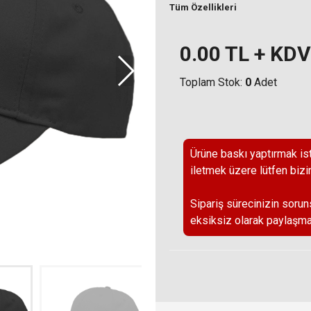
Tüm Özellikleri
0.00
TL + KDV
Toplam Stok:
0
Adet
Ürüne baskı yaptırmak ist
iletmek üzere lütfen bizi
Sipariş sürecinizin sorun
eksiksiz olarak paylaşma