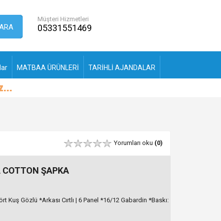
Müşteri Hizmetleri
ARA
05331551469
lar
MATBAA ÜRÜNLERİ
TARİHLİ AJANDALAR
Yorumları oku
(0)
A COTTON ŞAPKA
rt Kuş Gözlü *Arkası Cırtlı | 6 Panel *16/12 Gabardin *Baskı: