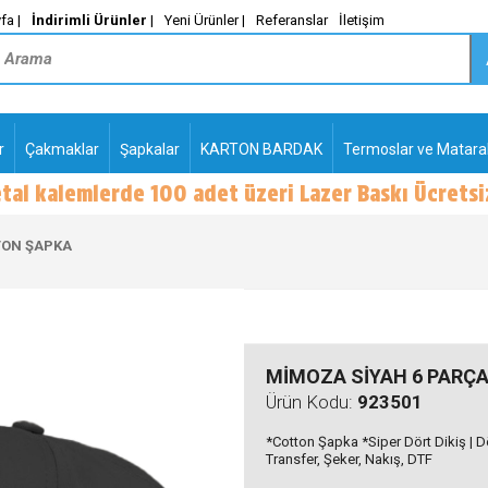
fa |
İndirimli Ürünler
|
Yeni Ürünler |
Referanslar
İletişim
r
Çakmaklar
Şapkalar
KARTON BARDAK
Termoslar ve Matara
-
PLASTİK TÜKENMEZ
KALEMLER2
TON ŞAPKA
MİMOZA SİYAH 6 PARÇ
Ürün Kodu:
923501
*Cotton Şapka *Siper Dört Dikiş | Dö
Transfer, Şeker, Nakış, DTF