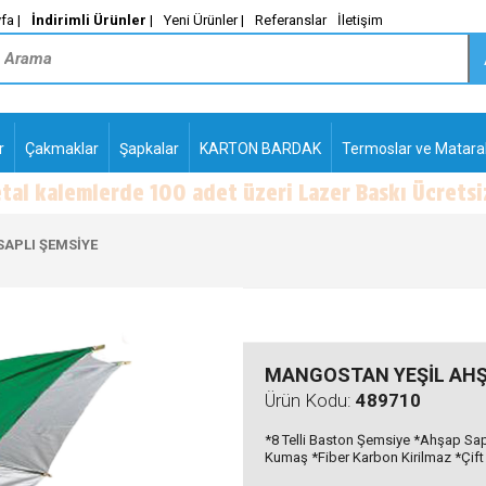
fa |
İndirimli Ürünler
|
Yeni Ürünler |
Referanslar
İletişim
r
Çakmaklar
Şapkalar
KARTON BARDAK
Termoslar ve Matara
-
PLASTİK TÜKENMEZ
KALEMLER2
APLI ŞEMSİYE
MANGOSTAN YEŞİL AHŞ
Ürün Kodu:
489710
*8 Telli Baston Şemsiye *Ahşap S
Kumaş *Fiber Karbon Kirilmaz *Çift K