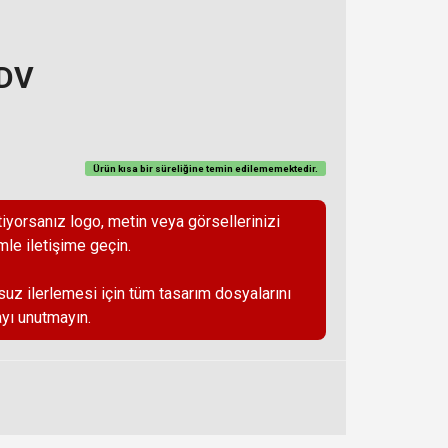
KDV
Ürün kısa bir süreliğine temin
edilememektedir
.
iyorsanız logo, metin veya görsellerinizi
mle iletişime geçin.
suz ilerlemesi için tüm tasarım dosyalarını
yı unutmayın.