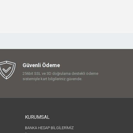
Güvenli Ödeme
256bit SSL ve 3D doğrulama destekli ödeme
sistemiyle kart bilgileriniz güvende.
KURUMSAL
BANKA HESAP BİLGİLERİMİZ