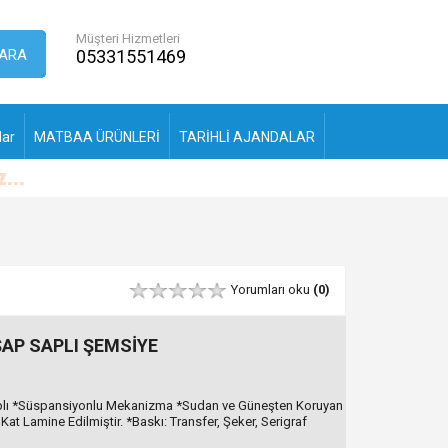
Müşteri Hizmetleri
ARA
05331551469
lar
MATBAA ÜRÜNLERİ
TARİHLİ AJANDALAR
Yorumları oku
(0)
AP SAPLI ŞEMSİYE
aplı *Süspansiyonlu Mekanizma *Sudan ve Güneşten Koruyan
at Lamine Edilmiştir. *Baskı: Transfer, Şeker, Serigraf