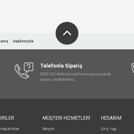
Arama
Hakkımızda
Telefonla Sipariş
05331551469nolu telefonumuzu arayarak
sipariş verebilirsiniz.
ORİLER
MÜŞTERİ HİZMETLERİ
HESABIM
 Hoparlörler
İletişim
Giriş Yap