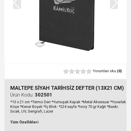
Yorumları oku
(0)
MALTEPE SİYAH TARİHSİZ DEFTER (13X21 CM)
Ürün Kodu:
302501
*13 x 21 cm *Termo Deri *Yumuşak Kapak *Metal Aksesuar *Yuvarlak
Köşe *Kenar Boyalı *İç Blok: *224 sayfa *Ivory 70 gr Kağıt *Baskı:
Sıcak, UV, Serigrafi, Lazer
Tüm Özellikleri