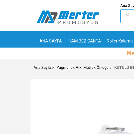
Ana Say
ANA SAYFA
HAM BEZ ÇANTA
Roller Kalemle
Ana Sayfa
Yağmurluk Atkı Mutfak Önlüğü
KUTULU B