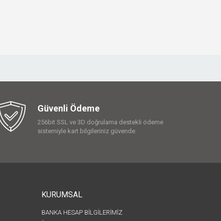
Güvenli Ödeme
256bit SSL ve 3D doğrulama destekli ödeme
sistemiyle kart bilgileriniz güvende.
KURUMSAL
BANKA HESAP BİLGİLERİMİZ