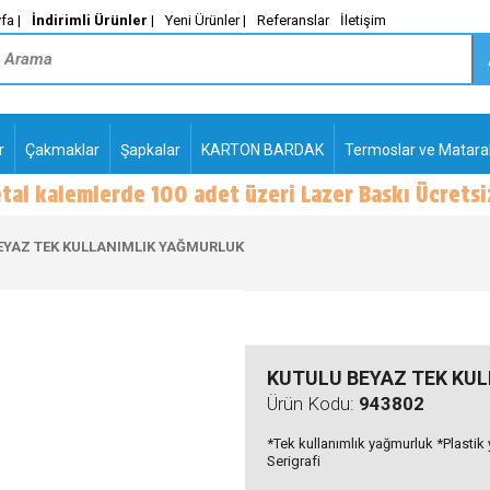
fa |
İndirimli Ürünler
|
Yeni Ürünler |
Referanslar
İletişim
r
Çakmaklar
Şapkalar
KARTON BARDAK
Termoslar ve Matara
-
PLASTİK TÜKENMEZ
KALEMLER2
EYAZ TEK KULLANIMLIK YAĞMURLUK
KUTULU BEYAZ TEK KU
Ürün Kodu:
943802
*Tek kullanımlık yağmurluk *Plastik
Serigrafi