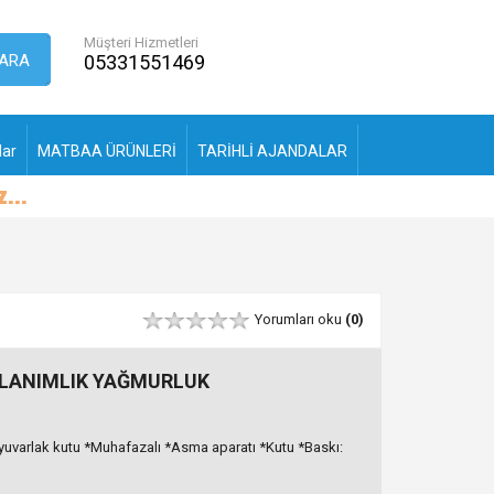
Müşteri Hizmetleri
ARA
05331551469
lar
MATBAA ÜRÜNLERİ
TARİHLİ AJANDALAR
Yorumları oku
(0)
LLANIMLIK YAĞMURLUK
 yuvarlak kutu *Muhafazalı *Asma aparatı *Kutu *Baskı: