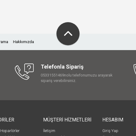
Arama
Hakkımızda
Telefonla Sipariş
05331551469nolu telefonumuzu arayarak
sipariş verebilirsiniz.
ORİLER
MÜŞTERİ HİZMETLERİ
HESABIM
 Hoparlörler
İletişim
Giriş Yap