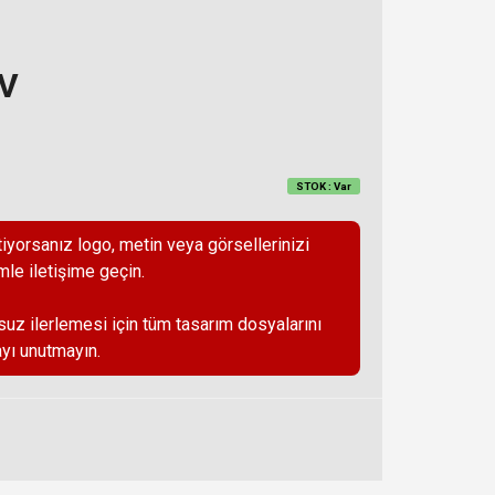
DV
STOK : Var
iyorsanız logo, metin veya görsellerinizi
mle iletişime geçin.
suz ilerlemesi için tüm tasarım dosyalarını
yı unutmayın.