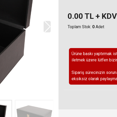
0.00
TL + KDV
Toplam Stok:
0
Adet
Ürüne baskı yaptırmak ist
iletmek üzere lütfen bizi
Sipariş sürecinizin sorun
eksiksiz olarak paylaşma