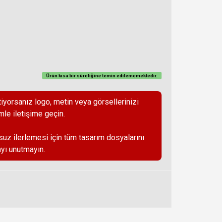
Ürün kısa bir süreliğine temin
edilememektedir
.
iyorsanız logo, metin veya görsellerinizi
mle iletişime geçin.
suz ilerlemesi için tüm tasarım dosyalarını
yı unutmayın.