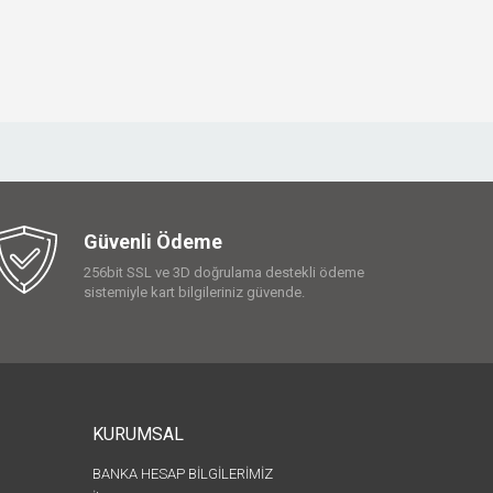
Güvenli Ödeme
256bit SSL ve 3D doğrulama destekli ödeme
sistemiyle kart bilgileriniz güvende.
KURUMSAL
BANKA HESAP BİLGİLERİMİZ