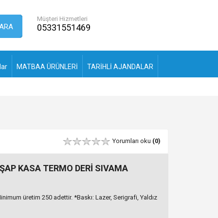
Müşteri Hizmetleri
ARA
05331551469
lar
MATBAA ÜRÜNLERİ
TARİHLİ AJANDALAR
Yorumları oku
(0)
AHŞAP KASA TERMO DERİ SIVAMA
mum üretim 250 adettir. *Baskı: Lazer, Serigrafi, Yaldız