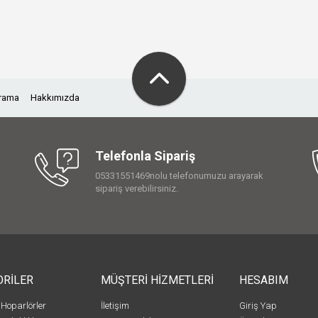
Arama
Hakkımızda
Telefonla Sipariş
05331551469nolu telefonumuzu arayarak
sipariş verebilirsiniz.
ORİLER
MÜŞTERİ HİZMETLERİ
HESABIM
 Hoparlörler
İletişim
Giriş Yap