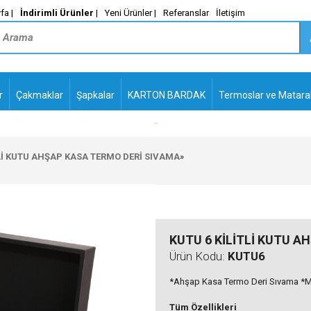
fa |
İndirimli Ürünler
|
Yeni Ürünler |
Referanslar
İletişim
r
Çakmaklar
Şapkalar
KARTON BARDAK
Termoslar ve Matara
-
PLASTİK TÜKENMEZ
KALEMLER2
TLİ KUTU AHŞAP KASA TERMO DERİ SIVAMA
»
KUTU 6 KİLİTLİ KUTU 
Ürün Kodu:
KUTU6
*Ahşap Kasa Termo Deri Sıvama *Mini
Tüm Özellikleri