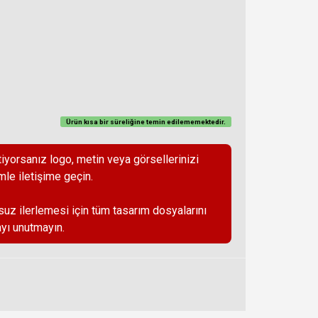
Ürün kısa bir süreliğine temin
edilememektedir
.
iyorsanız logo, metin veya görsellerinizi
mle iletişime geçin.
suz ilerlemesi için tüm tasarım dosyalarını
yı unutmayın.