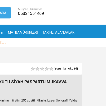
Müşteri Hizmetleri
ARA
05331551469
lar
MATBAA ÜRÜNLERİ
TARİHLİ AJANDALAR
Yorumları oku
(0)
 KUTU SİYAH PASPARTU MUKAVVA
imum üretim 250 adettir. *Baskı: Lazer, Serigrafi, Yaldız