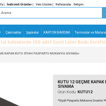
fa |
İndirimli Ürünler
|
Yeni Ürünler |
Referanslar
İletişim
r
Çakmaklar
Şapkalar
KARTON BARDAK
Termoslar ve Matara
-
PLASTİK TÜKENMEZ
KALEMLER2
ÇME KAPAK KUTU SİYAH PASPARTU MUKAVVA SIVAMA
»
KUTU 12 GEÇME KAPAK
SIVAMA
Ürün Kodu:
KUTU12
*Siyah Paspartu Mukavva Sıvama *Min