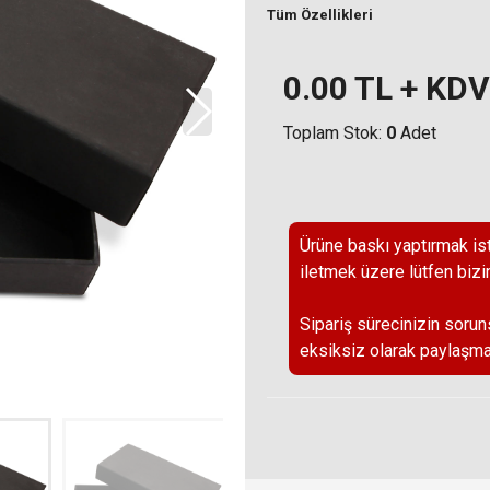
Tüm Özellikleri
0.00
TL + KDV
Toplam Stok:
0
Adet
Ürüne baskı yaptırmak ist
iletmek üzere lütfen bizi
Sipariş sürecinizin sorun
eksiksiz olarak paylaşma