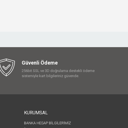
Güvenli Ödeme
256bit SSL ve 3D doğrulama destekli ödeme
sistemiyle kart bilgileriniz güvende.
KURUMSAL
BANKA HESAP BİLGİLERİMİZ