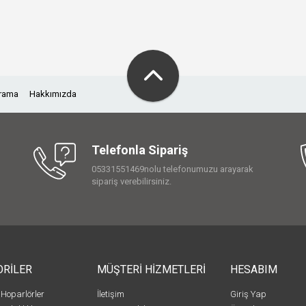
Arama
Hakkımızda
Telefonla Sipariş
05331551469nolu telefonumuzu arayarak
sipariş verebilirsiniz.
ORİLER
MÜŞTERİ HİZMETLERİ
HESABIM
 Hoparlörler
İletişim
Giriş Yap